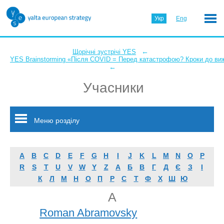
Укр
Eng
←
Щорічні зустрічі YES
YES Brainstorming «Після COVID = Перед катастрофою? Кроки до ви
←
Учасники
Меню розділу
A
B
C
D
E
F
G
H
I
J
K
L
M
N
O
P
R
S
T
U
V
W
Y
Z
А
Б
В
Г
Д
Є
З
І
К
Л
М
Н
О
П
Р
С
Т
Ф
Х
Ш
Ю
A
Roman Abramovsky