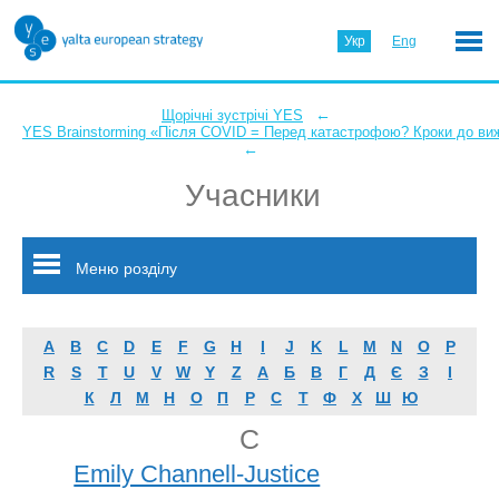
Укр
Eng
←
Щорічні зустрічі YES
YES Brainstorming «Після COVID = Перед катастрофою? Кроки до ви
←
Учасники
Меню розділу
A
B
C
D
E
F
G
H
I
J
K
L
M
N
O
P
R
S
T
U
V
W
Y
Z
А
Б
В
Г
Д
Є
З
І
К
Л
М
Н
О
П
Р
С
Т
Ф
Х
Ш
Ю
C
Emily Channell-Justice