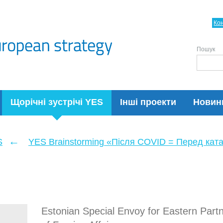
Ко
Пошук
Щорічні зустрічі YES
Інші проекти
Новин
←
S
YES Brainstorming «Після COVID = Перед кат
Estonian Special Envoy for Eastern Partn