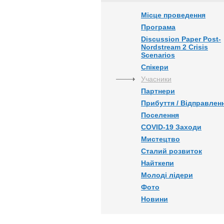
Місце проведення
Програма
Discussion Paper Post-
Nordstream 2 Crisis
Scenarios
Спікери
Учасники
Партнери
Прибуття / Відправлен
Поселення
COVID-19 Заходи
Мистецтво
Сталий розвиток
Найткепи
Молоді лідери
Фото
Новини