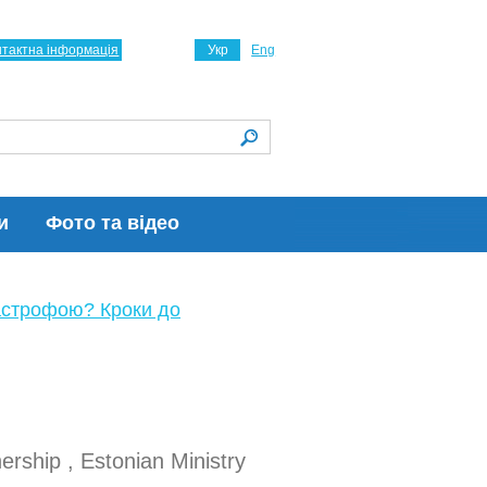
нтактна інформація
Укр
Eng
и
Фото та відео
астрофою? Кроки до
ership , Estonian Ministry