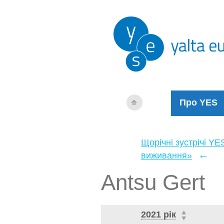
Про YES
Щорічні зустрічі YE
←
виживання»
Antsu Gert
2021 рік