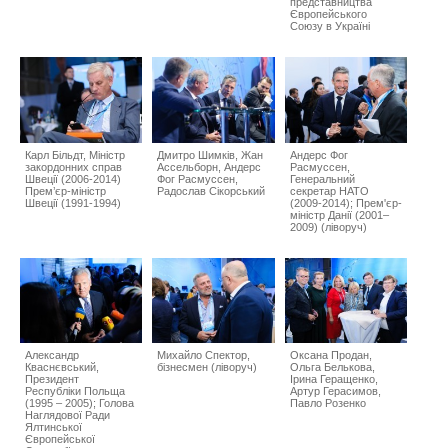
представництва
Європейського
Союзу в Україні
Карл Більдт, Міністр
Дмитро Шимків, Жан
Андерс Фог
закордонних справ
Ассельборн, Андерс
Расмуссен,
Швеції (2006-2014)
Фог Расмуссен,
Генеральний
Прем’єр-міністр
Радослав Сікорський
секретар НАТО
Швеції (1991-1994)
(2009-2014); Прем'єр-
міністр Данії (2001–
2009) (ліворуч)
Александр
Михайло Спектор,
Оксана Продан,
Кваснєвський,
бізнесмен (ліворуч)
Ольга Белькова,
Президент
Ірина Геращенко,
Республіки Польща
Артур Герасимов,
(1995 – 2005); Голова
Павло Розенко
Наглядової Ради
Ялтинської
Європейської