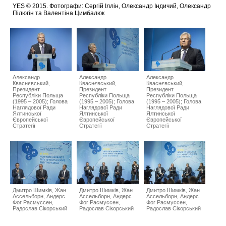
YES © 2015. Фотографи: Сергій Іллін, Олександр Індичий, Олександр
Пілюгін та Валентіна Цимбалюк
Александр
Александр
Александр
Кваснєвський,
Кваснєвський,
Кваснєвський,
Президент
Президент
Президент
Республіки Польща
Республіки Польща
Республіки Польща
(1995 – 2005); Голова
(1995 – 2005); Голова
(1995 – 2005); Голова
Наглядової Ради
Наглядової Ради
Наглядової Ради
Ялтинської
Ялтинської
Ялтинської
Європейської
Європейської
Європейської
Стратегії
Стратегії
Стратегії
Дмитро Шимків, Жан
Дмитро Шимків, Жан
Дмитро Шимків, Жан
Ассельборн, Андерс
Ассельборн, Андерс
Ассельборн, Андерс
Фог Расмуссен,
Фог Расмуссен,
Фог Расмуссен,
Радослав Сікорський
Радослав Сікорський
Радослав Сікорський