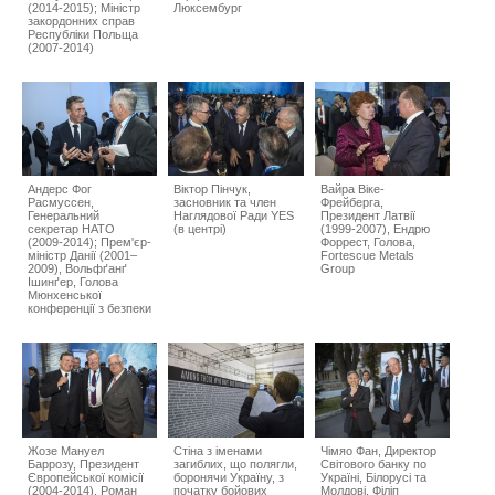
(2014-2015); Міністр
Люксембург
закордонних справ
Республіки Польща
(2007-2014)
Андерс Фог
Віктор Пінчук,
Вайра Віке-
Расмуссен,
засновник та член
Фрейберга,
Генеральний
Наглядової Ради YES
Президент Латвії
секретар НАТО
(в центрі)
(1999-2007), Ендрю
(2009-2014); Прем'єр-
Форрест, Голова,
міністр Данії (2001–
Fortescue Metals
2009), Вольфґанґ
Group
Ішинґер, Голова
Мюнхенської
конференції з безпеки
Жозе Мануел
Стіна з іменами
Чімяо Фан, Директор
Баррозу, Президент
загиблих, що полягли,
Світового банку по
Європейської комісії
боронячи Україну, з
Україні, Білорусі та
(2004-2014), Роман
початку бойових
Молдові, Філіп