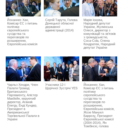
Йоханнес Хан,
Сергій Тарута, Голова
Марія Іонова,
Комісар ЄС з питань
Донецької обласної
Народний депутат
політики
державної
України, Жулинська
європейського
адміністрації (2014)
Олеся, директор з
сусідства та
комунікацій та зв'язків
переговорів по
з громадськістю,
розширенню,
Coca-Cola, Олена
Європейська комісія
Кондратюк, Народний
депутат України
Чарльз Хендри, Член
Учасники 12-ї
Йоханнес Хан,
Палати Громад
Щорічної Зустрічі YES
Комісар ЄС з питань
Британського
політики
Парламенту, Алістер
європейського
Макбейн, керуючий
сусідства та
директор, Arawak
переговорів по
Energy, Енді Хундер,
розширенню,
Президент в
Європейська комісія,
Американської
Жозе Мануел
Торгівельної Палати в
Баррозу, Президент
Україні
Європейської комісії
(2004-2014), Ян
Томбінскі, голова