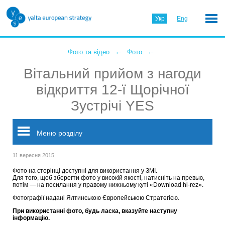
Укр
Eng
←
←
Фото та відео
Фото
Вітальний прийом з нагоди
відкриття 12-ї Щорічної
Зустрічі YES
Меню розділу
11 вересня 2015
Фото на сторінці доступні для використання у ЗМІ.
Для того, щоб зберегти фото у високій якості, натисніть на превью,
потім — на посилання у правому нижньому куті «Download hi-rez».
Фотографії надані Ялтинською Європейською Стратегією.
При використанні фото, будь ласка, вказуйте наступну
інформацію.