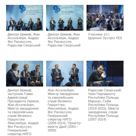
Дмитро Шимків, Жан
Дмитро Шимків, Жан
Учасники 12-ї
Ассельборн, Андерс
Ассельборн, Андерс
Щорічної Зустрічі YES
Фог Расмуссен,
Фог Расмуссен,
Радослав Сікорський
Радослав Сікорський
Дмитро Шимків,
Жан Ассельборн,
Радослав Сікорський,
заступник Глaви
Міністр закордонних
Член Парламенту
Адміністрації
та європейських
Республіки Польща;
Президента України,
справ Великого
Маршал, Сейм
Жан Ассельборн,
Герцогства
Республіки Польща
Міністр закордонних
Люксембург, Андерс
(2014-2015); Міністр
та європейських
Фог Расмуссен,
закордонних справ
справ Великого
Генеральний
Республіки Польща
Герцогства
секретар НАТО
(2007-2014)
Люксембург, Андерс
(2009-2014); Прем'єр-
Фог Расмуссен,
міністр Данії (2001–
Генеральний
2009)
секретар НАТО