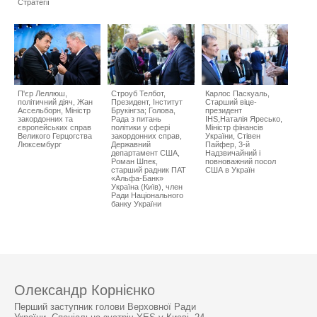
Стратегії
П'єр Леллюш,
Строуб Телбот,
Карлос Паскуаль,
політичний діяч, Жан
Президент, Інститут
Старший віце-
Ассельборн, Міністр
Брукінгза; Голова,
президент
закордонних та
Рада з питань
IHS,Наталія Яресько,
європейських справ
політики у сфері
Міністр фінансів
Великого Герцогства
закордонних справ,
України, Стівен
Люксембург
Державний
Пайфер, 3-й
департамент США,
Надзвичайний і
Роман Шпек,
повноважний посол
старший радник ПАТ
США в Україн
«Альфа-Банк»
Україна (Київ), член
Ради Національного
банку України
Олександр Корнієнко
Перший заступник голови Верховної Ради