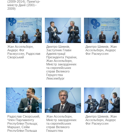
(2009-2014); Прем'єр-
міністр Данії (2001–
2009)
Жан Ассельборн,
Дмитро Шимків,
Дмитро Шимків, Жан
Андерс Фог
Заступник Глaви
Ассельборн, Андерс
Расмуссен, Радослав
Адміністрації
Фог Расмуссен
Сікорський
Президента України,
Жан Ассельборн,
Міністр закордонних
та європейських
справ Великого
Герцогства
Люксембург
Радослав Сікорський,
Жан Ассельборн,
Дмитро Шимків, Жан
Член Парламенту
Міністр закордонних
Ассельборн, Андерс
Республіки Польща;
та європейських
Фог Расмуссен
Маршал, Сейм
справ Великого
Республіки Польща
Герцогства