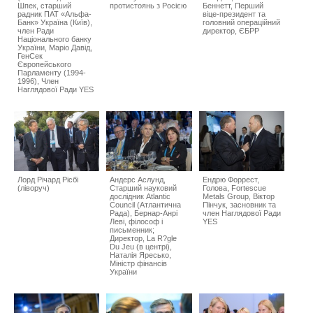
Шпек, старший
протистоянь з Росією
Беннетт, Перший
радник ПАТ «Альфа-
віце-президент та
Банк» Україна (Київ),
головний операційний
член Ради
директор, ЄБРР
Національного банку
України, Маріо Давід,
ГенСек
Європейського
Парламенту (1994-
1996), Член
Наглядової Ради YES
Лорд Річард Рісбі
Андерс Аслунд,
Ендрю Форрест,
(ліворуч)
Старший науковий
Голова, Fortescue
дослідник Atlantic
Metals Group, Віктор
Council (Атлантична
Пінчук, засновник та
Рада), Бернар-Анрі
член Наглядової Ради
Леві, філософ і
YES
письменник;
Директор, La R?gle
Du Jeu (в центрі),
Наталія Яресько,
Міністр фінансів
України