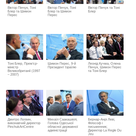
Віктор Пінчук, Тоні
Віктор Пінчук, Тоні
Віктор Пінчук та Тоні
Блер та Шимон
Блер та Шимон
Блер
Перес
Перес
Тоні Блер, Прем’єр-
Шимон Перес, 9-й
Леонід Кучма, Олена
міністр
Президент Ізраїлю
Пінчук, Шимон Перес
Великобританії (1997
та Тоні Блер
– 2007)
Дмитро Логвин,
Михаїл Саакашвілі,
Бернар-Анрі Леві,
виконавчий директор
Голова Одеської
Філософ і
PinchukArtCentre
обласної державної
письменник;
адміністрації
Директор La Regle Du
Jeu