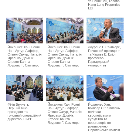
та Ронні Чан, Голова
Hang Lung Properties
Ltd.
Йоханнес Хан, Ронні
Йоханнес Хан, Ронні
Лоуренс Г. Саммерс,
Чан, Артур Лаффер,
Чан, Артур Лаффер,
Почесний президент
Стівен Сакур, Наталія
Стівен Сакур, Наталія
та Чарльз В. Еліот
Яресько, Домінік
Яресько, Домінік
професор,
Стросс-Кан та
Стросс-Кан та
Гарвардський
Лоуренс Г. Саммерс
Лоуренс Г. Саммерс
університет
Філіп Беннетт,
Йоханнес Хан, Ронні
Йоханнес Хан,
Перший віце-
Чан, Артур Лаффер,
Комісар ЄС з питань
президент та
Стівен Сакур, Наталія
політики
головний операційний
Яресько, Домінік
європейського
директор, ЄБРР
Стросс-Кан та
сусідства та
Лоуренс Г. Саммерс
переговорів по
розширенню,
Європейська комісія