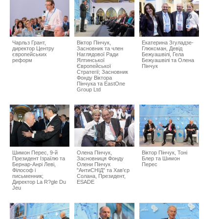
Чарльз Грант,
Віктор Пінчук,
Екатерина Згуладзе-
директор Центру
Засновник та член
Глюксман, Девід
європейських
Наглядової Ради
Бежуашвілі, Гела
реформ
Ялтинської
Бежуашвілі та Олена
Європейської
Пінчук
Стратегії; Засновник
Фонду Віктора
Пінчука та EastOne
Group Ltd
Шимон Перес, 9-й
Олена Пінчук,
Віктор Пінчук, Тоні
Президент Ізраїлю та
Засновниця Фонду
Блер та Шимон
Бернар-Анрі Леві,
Олени Пінчук
Перес
Філософ і
"АнтиСНІД" та Хав'єр
письменник;
Солана, Президент,
Директор La R?gle Du
ESADE
Jeu