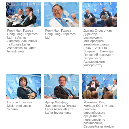
Ронні Чан, Голова
Ронні Чан, Голова
Домінік Стросс-Кан,
Hang Lung Properties
Hang Lung Properties
Директор-
Ltd. та Артур
Ltd.
розпорядник
Лаффер, Засновник
Міжнародного
та Голова Laffer
валютного фонду
Associates та Laffer
(2007 – 2011) та
Investments
Лоуренс Г. Саммерс,
Почесний президент
та професор
Гарвардського
університету
Наталія Яресько,
Артур Лаффер,
Йоханнес Хан,
Міністр фінансів
Засновник та Голова
Комісар ЄС з питань
України
Laffer Associates та
політики
Laffer Investments
європейського
сусідства та
переговорів по
розширенню,
Європейська комісія