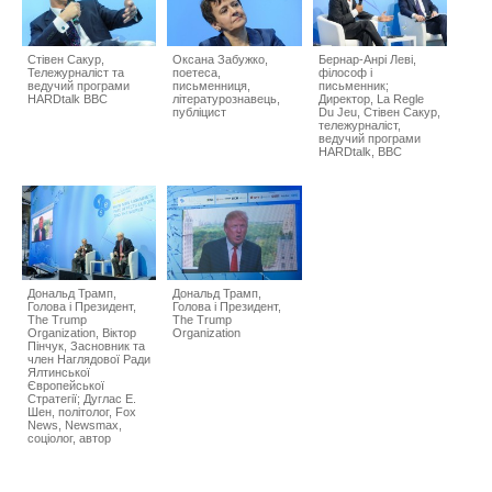
Стівен Сакур,
Оксана Забужко,
Бернар-Анрі Леві,
Тележурналіст та
поетеса,
філософ і
ведучий програми
письменниця,
письменник;
HARDtalk BBC
літературознавець,
Директор, La Regle
публіцист
Du Jeu, Стівен Сакур,
тележурналіст,
ведучий програми
HARDtalk, BBC
Дональд Трамп,
Дональд Трамп,
Голова і Президент,
Голова і Президент,
The Trump
The Trump
Organization, Віктор
Organization
Пінчук, Засновник та
член Наглядової Ради
Ялтинської
Європейської
Стратегії; Дуглас Е.
Шен, політолог, Fox
News, Newsmax,
соціолог, автор