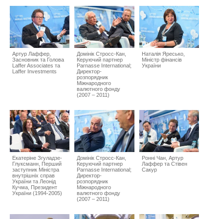
Артур Лаффер,
Домінік Стросс-Кан,
Наталія Яресько,
Засновник та Голова
Керуючий партнер
Міністр фінансів
Laffer Associates та
Parnasse International;
України
Laffer Investments
Директор-
розпорядник
Міжнародного
валютного фонду
(2007 – 2011)
Екатеріне Згуладзе-
Домінік Стросс-Кан,
Ронні Чан, Артур
Глуксманн, Перший
Керуючий партнер
Лаффер та Стівен
заступник Міністра
Parnasse International;
Сакур
внутрішніх справ
Директор-
України та Леонід
розпорядник
Кучма, Президент
Міжнародного
України (1994-2005)
валютного фонду
(2007 – 2011)