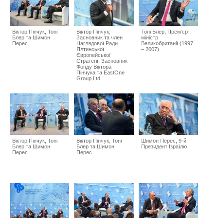
Віктор Пінчук, Тоні
Віктор Пінчук,
Тоні Блер, Прем’єр-
Блер та Шимон
Засновник та член
міністр
Перес
Наглядової Ради
Великобританії (1997
Ялтинської
– 2007)
Європейської
Стратегії; Засновник
Фонду Віктора
Пінчука та EastOne
Group Ltd
Віктор Пінчук, Тоні
Віктор Пінчук, Тоні
Шимон Перес, 9-й
Блер та Шимон
Блер та Шимон
Президент Ізраїлю
Перес
Перес