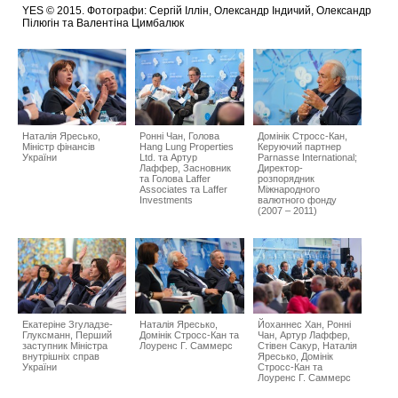
YES © 2015. Фотографи: Сергій Іллін, Олександр Індичий, Олександр
Пілюгін та Валентіна Цимбалюк
Наталія Яресько,
Ронні Чан, Голова
Домінік Стросс-Кан,
Міністр фінансів
Hang Lung Properties
Керуючий партнер
України
Ltd. та Артур
Parnasse International;
Лаффер, Засновник
Директор-
та Голова Laffer
розпорядник
Associates та Laffer
Міжнародного
Investments
валютного фонду
(2007 – 2011)
Екатеріне Згуладзе-
Наталія Яресько,
Йоханнес Хан, Ронні
Глуксманн, Перший
Домінік Стросс-Кан та
Чан, Артур Лаффер,
заступник Міністра
Лоуренс Г. Саммерс
Стівен Сакур, Наталія
внутрішніх справ
Яресько, Домінік
України
Стросс-Кан та
Лоуренс Г. Саммерс