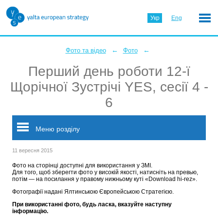
Укр
Eng
←
←
Фото та відео
Фото
Перший день роботи 12-ї
Щорічної Зустрічі YES, сесії 4 -
6
Меню розділу
11 вересня 2015
Фото на сторінці доступні для використання у ЗМІ.
Для того, щоб зберегти фото у високій якості, натисніть на превью,
потім — на посилання у правому нижньому куті «Download hi-rez».
Фотографії надані Ялтинською Європейською Стратегією.
При використанні фото, будь ласка, вказуйте наступну
інформацію.