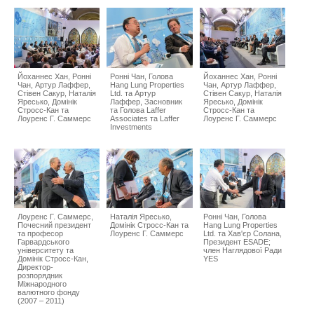
Йоханнес Хан, Ронні
Ронні Чан, Голова
Йоханнес Хан, Ронні
Чан, Артур Лаффер,
Hang Lung Properties
Чан, Артур Лаффер,
Стівен Сакур, Наталія
Ltd. та Артур
Стівен Сакур, Наталія
Яресько, Домінік
Лаффер, Засновник
Яресько, Домінік
Стросс-Кан та
та Голова Laffer
Стросс-Кан та
Лоуренс Г. Саммерс
Associates та Laffer
Лоуренс Г. Саммерс
Investments
Лоуренс Г. Саммерс,
Наталія Яресько,
Ронні Чан, Голова
Почесний президент
Домінік Стросс-Кан та
Hang Lung Properties
та професор
Лоуренс Г. Саммерс
Ltd. та Хав'єр Солана,
Гарвардського
Президент ESADE;
університету та
член Наглядової Ради
Домінік Стросс-Кан,
YES
Директор-
розпорядник
Міжнародного
валютного фонду
(2007 – 2011)