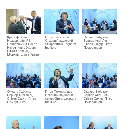
Крістоф Вайль,
Пітер Померанцев,
Оксана Забужко,
Надзвичайний і
Старший науковий
Бернар Анрі-Леві,
Повноважний Посол
співробітник Legatum
Стівен Сакур, Пітер
Німеччини в Україні,
Institute
Померанцев
Віталій Кличко,
Міський голова Києва
Оксана Забужко,
Пітер Померанцев,
Оксана Забужко,
Бернар Анрі-Леві,
Старший науковий
Бернар Анрі-Леві,
Стівен Сакур, Пітер
співробітник Legatum
Стівен Сакур, Пітер
Померанцев
Institute
Померанцев