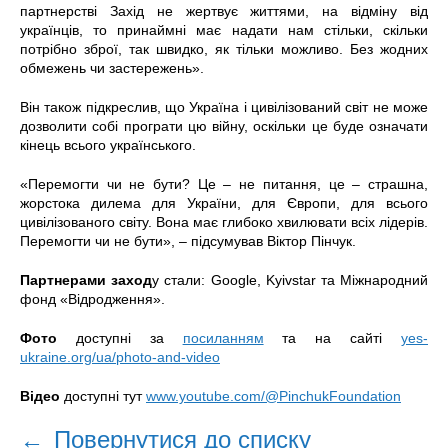
партнерстві Захід не жертвує життями, на відміну від
українців, то принаймні має надати нам стільки, скільки
потрібно зброї, так швидко, як тільки можливо. Без жодних
обмежень чи застережень».
Він також підкреслив, що Україна і цивілізований світ не може
дозволити собі програти цю війну, оскільки це буде означати
кінець всього українського.
«Перемогти чи не бути? Це – не питання, це – страшна,
жорстока дилема для України, для Європи, для всього
цивілізованого світу. Вона має глибоко хвилювати всіх лідерів.
Перемогти чи не бути», – підсумував Віктор Пінчук.
Партнерами заход
у стали: Google, Kyivstar та Міжнародний
фонд «Відродження».
Фото
доступні за
посиланням
та на сайті
yes-
ukraine.org/ua/photo-and-video
Відео
доступні тут
www.youtube.com/@PinchukFoundation
←
Повернутися до списку