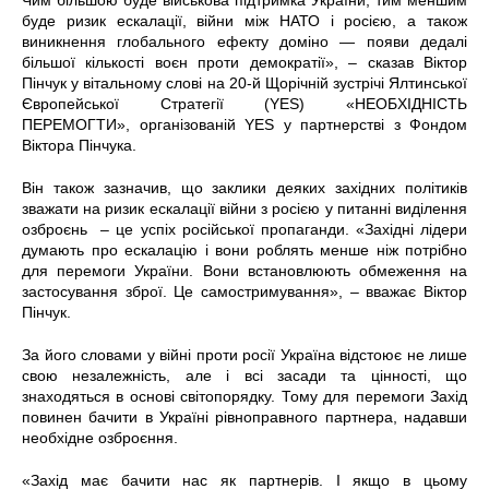
Чим більшою буде військова підтримка України, тим меншим
буде ризик ескалації, війни між НАТО і росією, а також
виникнення глобального ефекту доміно — появи дедалі
більшої кількості воєн проти демократії», – сказав Віктор
Пінчук у вітальному слові на 20-й Щорічній зустрічі Ялтинської
Європейської Стратегії (YES) «НЕОБХІДНІСТЬ
ПЕРЕМОГТИ», організованій YES у партнерстві з Фондом
Віктора Пінчука.
Він також зазначив, що заклики деяких західних політиків
зважати на ризик ескалації війни з росією у питанні виділення
озброєнь – це успіх російської пропаганди. «Західні лідери
думають про ескалацію і вони роблять менше ніж потрібно
для перемоги України. Вони встановлюють обмеження на
застосування зброї. Це самостримування», – вважає Віктор
Пінчук.
За його словами у війні проти росії Україна відстоює не лише
свою незалежність, але і всі засади та цінності, що
знаходяться в основі світопорядку. Тому для перемоги Захід
повинен бачити в Україні рівноправного партнера, надавши
необхідне озброєння.
«Захід має бачити нас як партнерів. І якщо в цьому