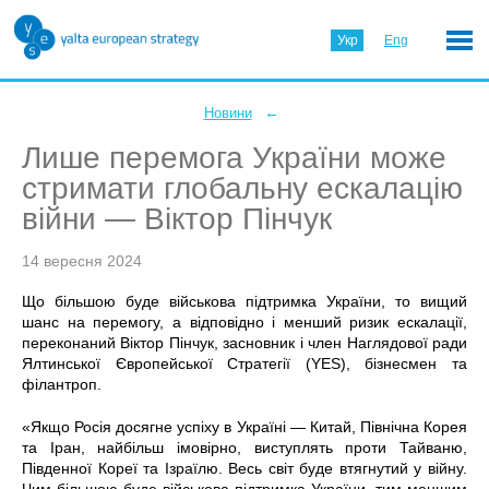
Укр
Eng
←
Новини
Лише перемога України може
стримати глобальну ескалацію
війни — Віктор Пінчук
14 вересня 2024
Що більшою буде військова підтримка України, то вищий
шанс на перемогу, а відповідно і менший ризик ескалації,
переконаний Віктор Пінчук, засновник і член Наглядової ради
Ялтинської Європейської Стратегії (YES), бізнесмен та
філантроп.
«Якщо Росія досягне успіху в Україні — Китай, Північна Корея
та Іран, найбільш імовірно, виступлять проти Тайваню,
Південної Кореї та Ізраїлю. Весь світ буде втягнутий у війну.