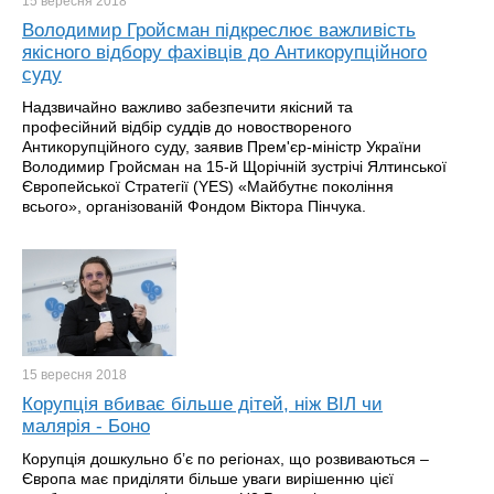
15 вересня
2018
Володимир Гройсман підкреслює важливість
якісного відбору фахівців до Антикорупційного
суду
Надзвичайно важливо забезпечити якісний та
професійний відбір суддів до новоствореного
Антикорупційного суду, заявив Прем'єр-міністр України
Володимир Гройсман на 15-й Щорічній зустрічі Ялтинської
Європейської Стратегії (YES) «Майбутнє покоління
всього», організованій Фондом Віктора Пінчука.
15 вересня
2018
Корупція вбиває більше дітей, ніж ВІЛ чи
малярія - Боно
Корупція дошкульно б’є по регіонах, що розвиваються –
Європа має приділяти більше уваги вирішенню цієї