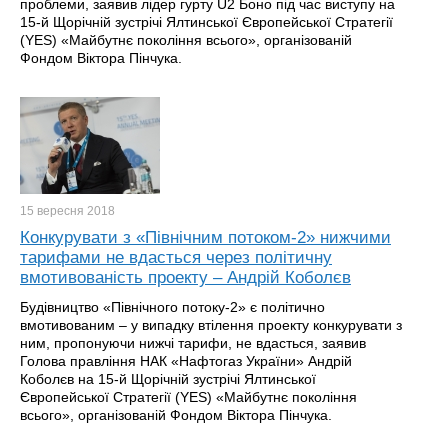
проблеми, заявив лідер гурту U2 Боно під час виступу на
15-й Щорічній зустрічі Ялтинської Європейської Стратегії
(YES) «Майбутнє покоління всього», організованій
Фондом Віктора Пінчука.
15 вересня
2018
Конкурувати з «Північним потоком-2» нижчими
тарифами не вдасться через політичну
вмотивованість проекту – Андрій Коболєв
Будівництво «Північного потоку-2» є політично
вмотивованим – у випадку втілення проекту конкурувати з
ним, пропонуючи нижчі тарифи, не вдасться, заявив
Голова правління НАК «Нафтогаз України» Андрій
Коболєв на 15-й Щорічній зустрічі Ялтинської
Європейської Стратегії (YES) «Майбутнє покоління
всього», організованій Фондом Віктора Пінчука.