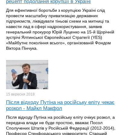
рецепт подолання корупції в Україні
Для ефективної боротьби з корупцією Україні слід
провести масштабну приватизацію державних
підприємств, ліквідувати тіньові схеми на митниці та
навести лад в сфері надрокористування, заявив
генеральний прокурор Юрій Луценко на 15-й Щорічній
зустрічі Ялтинської Європейської Стратегії (YES)
«Майбутнє покоління всього», організованій Фондом
Віктора Пінчука.
15 вересня
2018
Після відходу Путіна на російську еліту чекає
розкол - Майкл Макфол
Після відходу Путіна на російську еліту очікує розкол, а
передача влади не буде простою, вважає Посол
Сполучених Штатів у Російській Федерації (2012-2014),
Професор Стенфордського університету, Старший