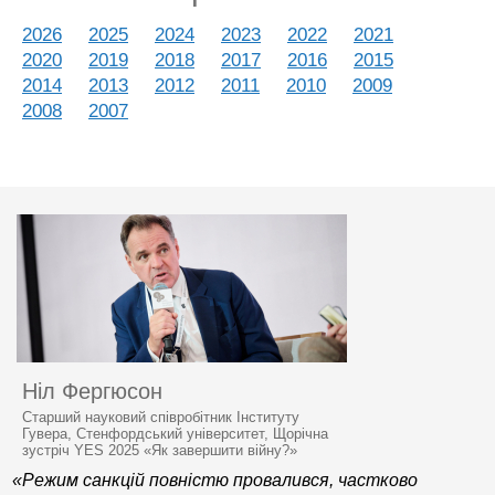
2026
2025
2024
2023
2022
2021
2020
2019
2018
2017
2016
2015
2014
2013
2012
2011
2010
2009
2008
2007
Ніл Фергюсон
Старший науковий співробітник Інституту
Гувера, Стенфордський університет, Щорічна
зустріч YES 2025 «Як завершити війну?»
«Режим санкцій повністю провалився, частково