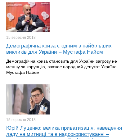
15 вересня
2018
Демографічна криза є одним з найбільших
викликів для України – Мустафа Найєм
Демографічна криза становить для України загрозу не
меншу за корупцію, вважає народний депутат Україна
Мустафа Найєм
15 вересня
2018
Юрій Луценко: велика приватизація, наведення
ладу на митниці та в надрокористуванні –