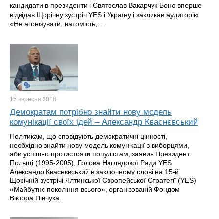
кандидати в президенти і Святослав Вакарчук Боно вперше
відвідав Щорічну зустріч YES і Україну і закликав аудиторію
«Не агонізувати, натомість,...
15 вересня
2018
Демократам потрібно знайти нову модель
комунікації своїх ідей – Александр Кваснєвський
Політикам, що сповідують демократичні цінності,
необхідно знайти нову модель комунікації з виборцями,
аби успішно протистояти популістам, заявив Президент
Польщі (1995-2005), Голова Наглядової Ради YES
Александр Кваснєвський в заключному слові на 15-й
Щорічній зустрічі Ялтинської Європейської Стратегії (YES)
«Майбутнє покоління всього», організованій Фондом
Віктора Пінчука.