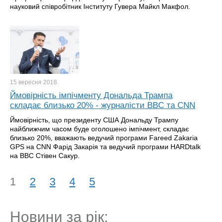
науковий співробітник Інституту Гувера Майкл Макфол.
15 вересня
2018
Ймовірність імпічменту Дональда Трампа
складає близько 20% - журналісти BBC та CNN
Ймовірність, що президенту США Дональду Трампу
найближчим часом буде оголошено імпічмент, складає
близько 20%, вважають ведучий програми Fareed Zakaria
GPS на CNN Фарід Закарія та ведучий програми HARDtalk
на BBC Стівен Сакур.
1
2
3
4
5
Новини за рік: