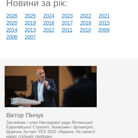
Новини за рік:
2026
2025
2024
2023
2022
2021
2020
2019
2018
2017
2016
2015
2014
2013
2012
2011
2010
2009
2008
2007
Віктор Пінчук
Засновник і член Наглядової ради Ялтинської
Європейської Стратегії, бізнесмен і філантроп,
Щорічна Зустріч YES 2022 «Україна: На захисті
нашої спільної свободи»