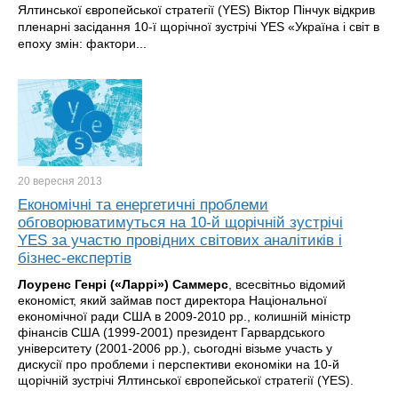
Ялтинської європейської стратегії (YES) Віктор Пінчук відкрив
пленарні засідання 10-ї щорічної зустрічі YES «Україна і світ в
епоху змін: фактори...
20 вересня
2013
Економічні та енергетичні проблеми
обговорюватимуться на 10-й щорічній зустрічі
YES за участю провідних світових аналітиків і
бізнес-експертів
Лоуренс Генрі («Ларрі») Саммерс
, всесвітньо відомий
економіст, який займав пост директора Національної
економічної ради США в 2009-2010 рр., колишній міністр
фінансів США (1999-2001) президент Гарвардського
університету (2001-2006 рр.), сьогодні візьме участь у
дискусії про проблеми і перспективи економіки на 10-й
щорічній зустрічі Ялтинської європейської стратегії (YES).