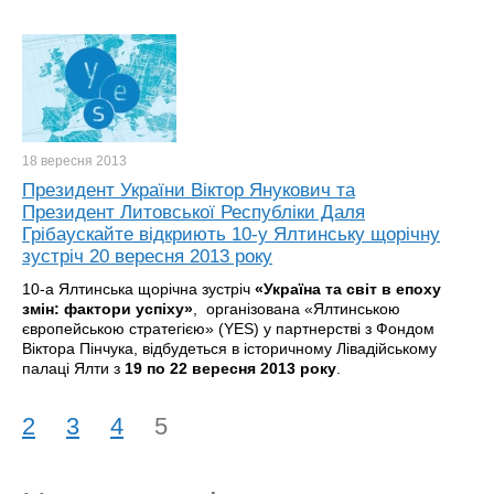
18 вересня
2013
Президент України Віктор Янукович та
Президент Литовської Республіки Даля
Грібаускайте відкриють 10-у Ялтинську щорічну
зустріч 20 вересня 2013 року
10-а Ялтинська щорічна зустріч
«Україна та світ в епоху
змін: фактори успіху»
, організована «Ялтинською
європейською стратегією» (YES) у партнерстві з Фондом
Віктора Пінчука, відбудеться в історичному Лівадійському
палаці Ялти з
19 по 22 вересня 2013
року
.
2
3
4
5