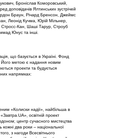
нукович, Броніслав Коморовський,
ред доповідачів Ялтинських зустрічей
Гордон Браун, Річард Бренсон, Джеймс
ан, Леонід Кучма, Юрій Мільнер,
к Стросс-Кан, Шаші Тарур, Строуб
мад Юнус та інші.
ція, що базується в Україні. Фонд
м. Його метою є надання новим
ляються проекти та будується
овних напрямках:
ним «Колиски надії», найбільша в
«Завтра.UA», освітній проект
кордоном; центр сучасного мистецтва
 кожні два роки – національної
того, з нагоди Всесвітнього