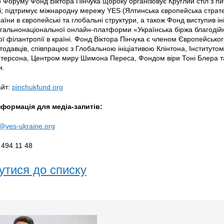
 Форуму Фонд Віктора Пінчука щороку організовує Круглий стіл з пит
і; підтримує міжнародну мережу YES (Ялтинська європейська страте
раїни в європейські та глобальні структури, а також Фонд виступив і
гальнонаціональної онлайн-платформи «Українська біржа благодійн
ї філантропії в країні. Фонд Віктора Пінчука є членом Європейськог
одавців, співпрацює з Глобальною ініціативою Клінтона, Інститутом
етерсона, Центром миру Шимона Переса, Фондом віри Тоні Блера 
ми.
айт:
pinchukfund.org
нформація для медіа-запитів:
@yes-ukraine.org
 494 11 48
утися до списку