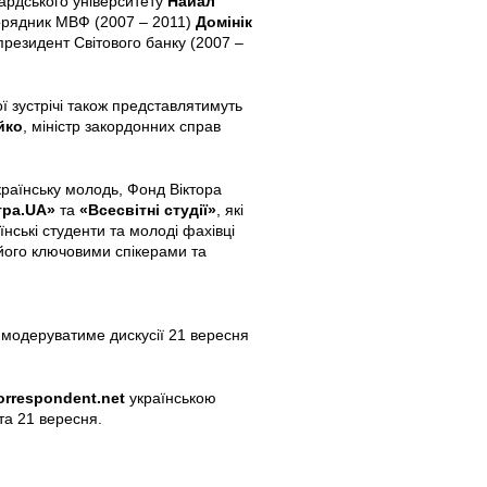
вардського університету
Найал
орядник МВФ (2007 – 2011)
Домінік
 президент Світового банку (2007 –
ї зустрічі також представлятимуть
йко
, міністр закордонних справ
країнську молодь, Фонд Віктора
тра.UA»
та
«Всесвітні студії»
, які
аїнські студенти та молоді фахівці
 його ключовими спікерами та
 модеруватиме дискусії 21 вересня
orrespondent.net
українською
та 21 вересня.