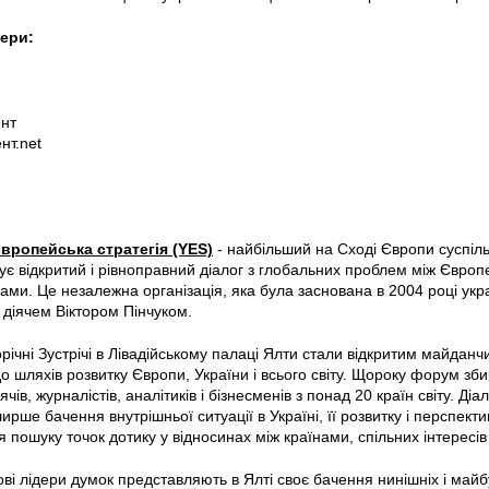
ери:
нт
нт.net
вропейська стратегія (YES)
- найбільший на Сході Європи суспільн
ує відкритий і рівноправний діалог з глобальних проблем між Євро
ами. Це незалежна організація, яка була заснована в 2004 році ук
діячем Віктором Пінчуком.
річні Зустрічі в Лівадійському палаці Ялти стали відкритим майданч
о шляхів розвитку Європи, України і всього світу. Щороку форум зби
чів, журналістів, аналітиків і бізнесменів з понад 20 країн світу. Д
рше бачення внутрішньої ситуації в Україні, її розвитку і перспектив
 пошуку точок дотику у відносинах між країнами, спільних інтересів 
тові лідери думок представляють в Ялті своє бачення нинішніх і майб