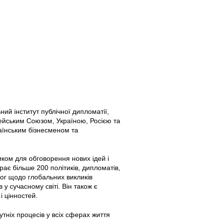
ий інститут публічної дипломатії,
пейським Союзом, Україною, Росією та
раїнським бізнесменом та
иком для обговорення нових ідей і
рає більше 200 політиків, дипломатів,
іалог щодо глобальних викликів
 у сучасному світі. Він також є
і цінностей.
утніх процесів у всіх сферах життя