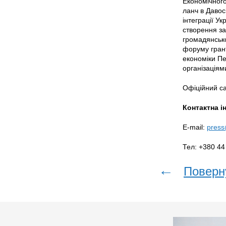
Економічного
ланч в Давос
інтеграції Ук
створення за
громадянсько
форуму грант
економіки П
організація
Офіційний с
Контактна і
E-mail:
press
Тел: +380 44
←
Поверн