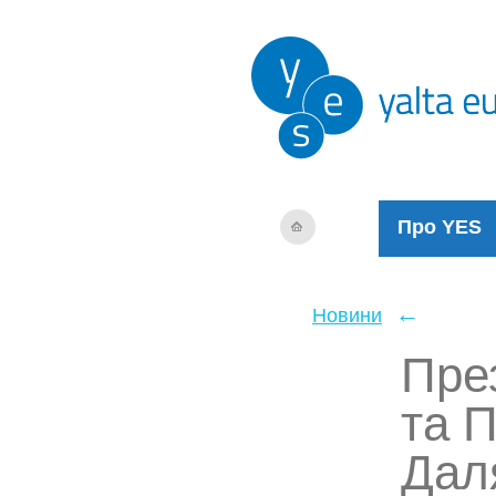
Про YES
←
Новини
Пре
та 
Даля