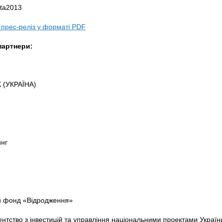
lta2013
 прес-реліз у форматі PDF
партнери:
 (УКРАЇНА)
нг
 фонд «Відродження»
нтство з інвестицій та управління національними проектами Україн