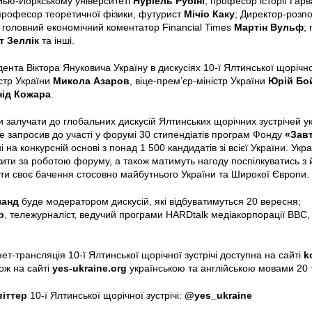
Нью-Йоркському університеті
Нуріель Рубіні
; професор історії Гар
 професор теоретичної фізики, футурист
Мічіо Каку
; Директор-розп
; головний економічний коментатор Financial Times
Мартін Вульф
;
т Зеллік
та інші.
ента Віктора Януковича Україну в дискусіях 10-ї Ялтинської щорічно
стр України
Микола Азаров
, віце-прем’єр-міністр України
Юрій Бо
нід Кожара
.
залучати до глобальних дискусій Ялтинських щорічних зустрічей у
те запросив до участі у форумі 30 стипендіатів програм Фонду
«Зав
і на конкурсній основі з понад 1 500 кандидатів зі всієї України. Укр
ити за роботою форуму, а також матимуть нагоду поспілкуватись з
и своє бачення стосовно майбутнього України та Широкої Європи.
ланд
буде модератором дискусій, які відбуватимуться 20 вересня;
р
, тележурналіст, ведучий програми HARDtalk медіакорпорації BBC,
ет-трансляція 10-ї Ялтинської щорічної зустрічі доступна на сайті
k
ож на сайті
yes-ukraine.org
українською та англійською мовами 20 
віттер
10-ї Ялтинської щорічної зустрічі:
@yes_ukraine