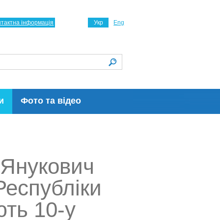
нтактна інформація
Укр
Eng
и
Фото та відео
 Янукович
Республіки
ють 10-у