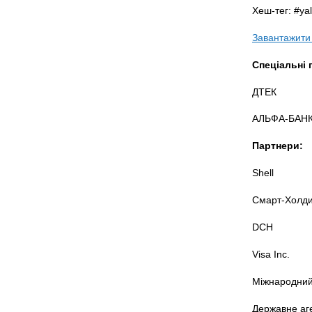
Хеш-тег: #ya
Завантажити
Спеціальні 
ДТЕК
АЛЬФА-БАНК
Партнери:
Shell
Смарт-Холди
DCH
Visa Inc.
Міжнародний
Державне аге