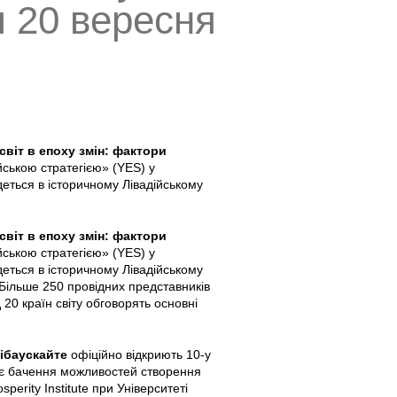
ч 20 вересня
 світ в епоху змін: фактори
ською стратегією» (YES) у
деться в історичному Лівадійському
 світ в епоху змін: фактори
ською стратегією» (YES) у
деться в історичному Лівадійському
 Більше 250 провідних представників
д 20 країн світу обговорять основні
ібаускайте
офіційно відкриють 10-у
воє бачення можливостей створення
sperity Institute при Університеті