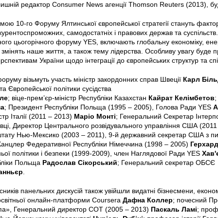
лишній редактор Consumer News агенції Thomson Reuters (2013), бу
ою 10-го Форуму Ялтинської європейської стратегії стануть фактор
курентоспроможних, самодостатніх і правових держав та суспільств.
ого цьогорічного форуму YES, включають глобальну економіку, енер
о змінять наше життя, а також тему лідерства. Особливу увагу буде
рспективам України щодо інтеграції до європейських структур та спі
форуму візьмуть участь міністр закордонних справ Швеції
Карл Біль
а Європейської політики сусідства
ле
; віце-прем’єр-міністр Республіки Казахстан
Кайрат Келімбетов
;
ма
; Президент Республіки Польща (1995 – 2005), Голова Ради YES
А
тр Італії (2011 – 2013)
Маріо Монті
; Генеральний Секретар Інтер
вці, Директор Центрального розвідувального управління США (2011
тату Нью-Мексико (2003 – 2011), 9-й державний секретар США з пи
 Канцлер Федеративної Республіки Німеччина (1998 – 2005)
Герхар
ньої політики і безпеки (1999-2009), член Наглядової Ради YES
Хав'
бліки Польща
Радослав Сікорський
; Генеральний секретар ОБСЄ
анньєр
.
сників панельних дискусій також увійшли видатні бізнесмени, економ
 освітньої онлайн-платформи Coursera
Дафна Коллер
; почесний Пр
а», Генеральний директор СОТ (2005 – 2013)
Паскаль Ламі
; про