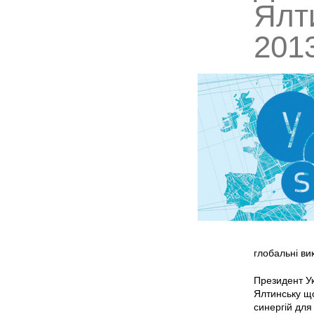
Ялт
201
глобальні вик
Президент У
Ялтинську що
синергій дл