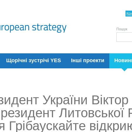
Ко
Пошук
Щорічні зустрічі YES
Інші проекти
Новин
зидент України Віктор
Президент Литовської 
 Грібаускайте відкри