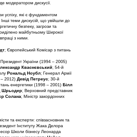
де модератором дискусії.
и успіху, які є фундаментом
 Інші теми дискусій, що увійшли до
гетичну безпеку, загрози та
 приділено майбутньому Широкої
впраці з ними.
дт
; Європейський Комісар з питань
 Президент України (1994 – 2005)
лександр Кваснєвський
; 54-й
полу
Рональд Ноубл
; Генерал Армії
 – 2012)
Девід Петреус
; 30-й
тань енергетики (1998 – 2001)
Білл
д Шрьодер
; Верховний представник
єр Солана
; Міністр закордонних
істи та експерти: співзасновник та
езидент Інституту Жака Делора
фесор Школи бізнесу Леонарда