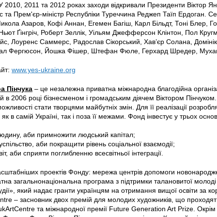
 У 2010, 2011 та 2012 роках заходи відкривали Президенти Віктор Я
та Прем'єр-міністр Республіки Туреччина Реджеп Таїп Ердоган. Се
икола Азаров, Кофі Аннан, Егемен Багіш, Карл Більдт, Тоні Блер, 
ьют Ґінгріч, Роберт Зеллік, Уільям Джефферсон Клінтон, Пол Кругм
йс, Лоуренс Саммерс, Радослав Сікорський, Хав’єр Солана, Доміні
йал Фергюсон, Йошка Фішер, Штефан Фюле, Герхард Шредер, Мухам
айт:
www.yes-ukraine.org
а Пінчука
– це незалежна приватна міжнародна благодійна організа
й в 2006 році бізнесменом і громадським діячем Віктором Пінчуко
ожливості стати творцями майбутніх змін. Для її реалізації розроб
 як в самій Україні, так і поза її межами. Фонд інвестує у трьох осн
 людину, аби примножити людський капітал;
суспільство, аби покращити рівень соціальної взаємодії;
світ, аби сприяти поглибленню всесвітньої інтеграції.
сштабніших проектів Фонду: мережа центрів допомоги новонародже
атна загальнонаціональна програма з підтримки талановитої молоді 
тудії», який надає гранти українцям на отримання вищої освіти за 
ntre – засновник двох премій для молодих художників, що проходять
kArtCentre та міжнародної премії Future Generation Art Prize. Окрім 