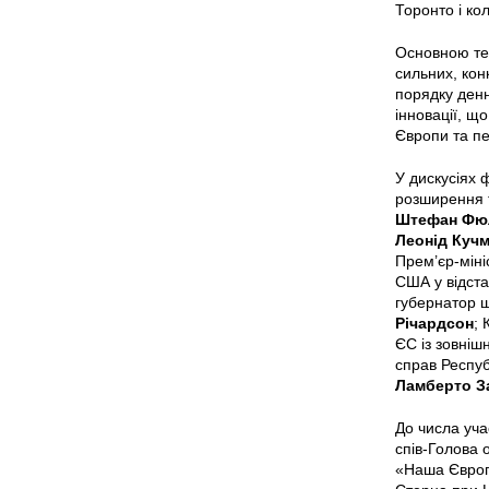
Торонто і ко
Основною тем
сильних, кон
порядку денн
інновації, щ
Європи та пе
У дискусіях 
розширення т
Штефан Фю
Леонід Куч
Прем’єр-мініс
США у відста
губернатор ш
Річардсон
;
ЄС із зовніш
справ Респу
Ламберто З
До числа уча
спів-Голова
«Наша Європ