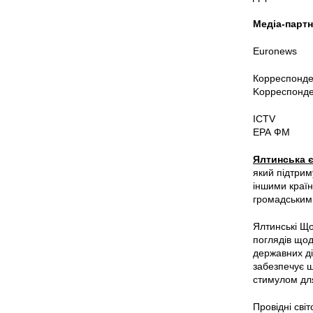
Медіа-партн
Euronews
Корреспонде
Kорреспонде
ICTV
ЕРА ФМ
Ялтинська є
який підтрим
іншими країн
громадським 
Ялтинські Що
поглядів щод
державних дія
забезпечує ши
стимулом для
Провідні сві