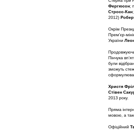
Стерна при 
Фергюсон
;
Стросс-Кан
2012)
Робер
Окрім Презид
Прем'єр-міні
України
Лео
Продовжуючи 
Пінчука вп’я
були відібран
зможуть стеж
сформулюват
Христя Фрі
Стівен Саку
2013 року.
Пряма інтерн
мовою, а так
Офіційний
Т