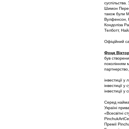
суспільства.
Шимон Перес 
також були М
Вулфенсон, Н
Кондоліза Ра
Телботт, На
Офіційний с
Фонд Віктор
був створени
поколінням м
партнерство,
інвестиції у
інвестиції у 
інвестиції у 
Серед найма
Україні прив
«Всесвітні с
PinchukArtCe
Премії Pinchu