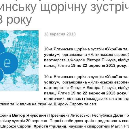
инську щорічну зустрі
3 року
18 вересня 2013
10-а Ялтинська щорічна зустріч
«Україна та
успіху»
, організована «Ялтинською європей
партнерстві з Фондом Віктора Пінчука, відбу
палаці Ялти з
19 по 22 вересня 2013
року
.
10-а Ялтинська щорічна зустріч
«Україна та
успіху»
, організована «Ялтинською європей
партнерстві з Фондом Віктора Пінчука, відбу
палаці Ялти з
19 по 22 вересня 2013
року
.
політичних, ділових і громадських кіл з пона
лики та їх вплив на Україну, Широку Європу та світ.
країни
Віктор Янукович
і Президент Литовської Республіки
Даля Гр
річну зустріч 20 вересня. Перші особи двох країн представлять с
я Широкої Європи.
Христя Фріланд
, науковий співробітник Martin Pro