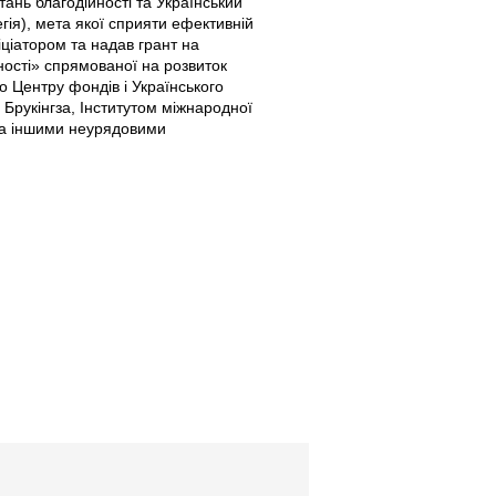
ань благодійності та Український
гія), мета якої сприяти ефективній
ніціатором та надав грант на
ості» спрямованої на розвиток
о Центру фондів і Українського
 Брукінгза, Інститутом міжнародної
та іншими неурядовими