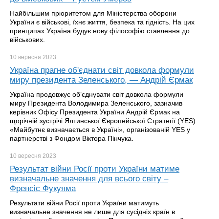
Найбільшим пріоритетом для Міністерства оборони
України є військові, їхнє життя, безпека та гідність. На цих
принципах Україна будує нову філософію ставлення до
військових.
10 вересня
2023
Україна прагне об'єднати світ довкола формули
миру президента Зеленського, — Андрій Єрмак
Україна продовжує об’єднувати світ довкола формули
миру Президента Володимира Зеленського, зазначив
керівник Офісу Президента України Андрій Єрмак на
щорічній зустрічі Ялтинської Європейської Стратегії (YES)
«Майбутнє визначається в Україні», організованій YES у
партнерстві з Фондом Віктора Пінчука.
10 вересня
2023
Результат війни Росії проти України матиме
визначальне значення для всього світу –
Френсіс Фукуяма
Результати війни Росії проти України матимуть
визначальне значення не лише для сусідніх країн в