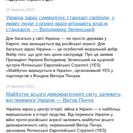
10 вересня
2023
Україна зараз символізує стандарт свободи, у
якому люди з різних країн впізнають власні
стандарти, — Володимир Зеленський
Для багатьох у світі Україна — не просто держава у
Європі, яка захищається від російської агресії. Для
багатьох зараз Україна — це особистий моральний вибір.
Вибір того, що для них цінне насправді. Про це заявив
Президент України Володимир Зеленський на щорічній
зустрічі Ялтинської Європейської Стратегії (YES)
«Майбутнє вирішується в Україні», організованій YES у
партнерстві з Фондом Віктора Пінчука.
10 вересня
2023
Майбутнє всього демократичного світу залежить
від перемоги України — Віктор Пінчук
Україна зараз у центрі історії, війна в Україні — є найбільш
вирішальною в історії людства. Від перемоги України у
війні проти російської агресії залежить майбутнє всього
демократичного світу, переконаний Віктор Пінчук,
засновник Ялтинської Європейської Стратегії (YES).