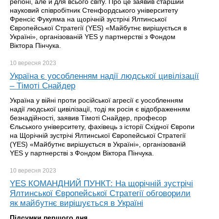
регіоні, але й для всього світу. Про це заявив старший
науковий співробітник Стенфордського університету
Френсіс Фукуяма на щорічній зустрічі Ялтинської
Європейської Стратегії (YES) «Майбутнє вирішується в
Україні», організованій YES у партнерстві з Фондом
Віктора Пінчука.
10 вересня
2023
Україна є уособленням надії людської цивілізації
– Тімоті Снайдер
Україна у війні проти російської агресії є уособленням
надії людської цивілізації, тоді як росія є відображенням
безнадійності, заявив Тімоті Снайдер, професор
Єльського університету, фахівець з історії Східної Європи
на Щорічній зустрічі Ялтинської Європейської Стратегії
(YES) «Майбутнє вирішується в Україні», організованій
YES у партнерстві з Фондом Віктора Пінчука.
10 вересня
2023
YES КОМАНДНИЙ ПУНКТ: На щорічній зустрічі
Ялтинської Європейської Стратегії обговорили
як майбутнє вирішується в Україні
Підсумки першого дня