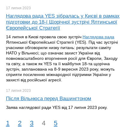
17 липня
2023
Наглядова рада YES зібралась у Києві в рамках
підготовки до 18-ї Щорічної зустрічі Ялтинської
Європейської Стратегії
14 липня в Києві провела свою зустріч
Наглядова рада
Ялтинської Європейської Стратегії (YES). Під час зустрічі
учасники обговорили низку питань: результати саміту
НАТО у Вільнюсі; що означає захист України від
повномасштабного вторгнення росії для Європи, Заходу
та світу, а також як YES та її майбутня 18-та щорічна
зустріч, запланована на 8-9 вересня 2023 року, можуть
сприяти посиленню міжнародної підтримки України у
захисті від російської агресії.
17 липня
2023
Після Вільнюса перед Вашингтоном
Заява наглядової ради YES від 17 липня 2023 року.
1
2
3
4
5