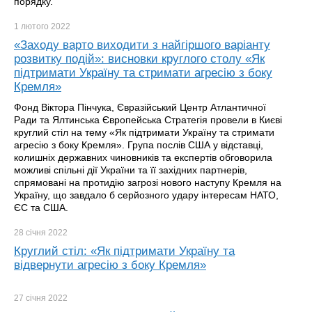
порядку.
1 лютого
2022
«Заходу варто виходити з найгіршого варіанту
розвитку подій»: висновки круглого столу «Як
підтримати Україну та стримати агресію з боку
Кремля»
Фонд Віктора Пінчука, Євразійський Центр Атлантичної
Ради та Ялтинська Європейська Стратегія провели в Києві
круглий стіл на тему «Як підтримати Україну та стримати
агресію з боку Кремля». Група послів США у відставці,
колишніх державних чиновників та експертів обговорила
можливі спільні дії України та її західних партнерів,
спрямовані на протидію загрозі нового наступу Кремля на
Україну, що завдало б серйозного удару інтересам НАТО,
ЄС та США.
28 січня
2022
Круглий стіл: «Як підтримати Україну та
відвернути агресію з боку Кремля»
27 січня
2022