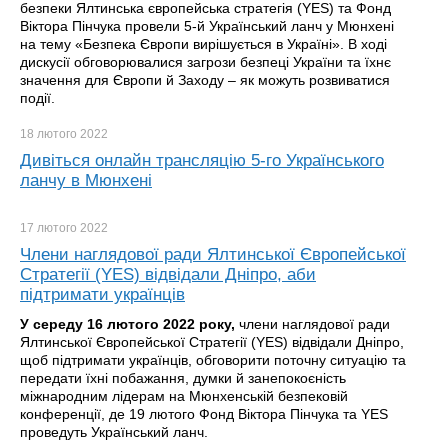
безпеки Ялтинська європейська стратегія (YES) та Фонд
Віктора Пінчука провели 5-й Український ланч у Мюнхені
на тему «Безпека Європи вирішується в Україні». В ході
дискусії обговорювалися загрози безпеці України та їхнє
значення для Європи й Заходу – як можуть розвиватися
події.
18 лютого
2022
Дивіться онлайн трансляцію 5-го Українського
ланчу в Мюнхені
17 лютого
2022
Члени наглядової ради Ялтинської Європейської
Стратегії (YES) відвідали Дніпро, аби
підтримати українців
У середу 16 лютого 2022 року,
члени наглядової ради
Ялтинської Європейської Стратегії (YES) відвідали Дніпро,
щоб підтримати українців, обговорити поточну ситуацію та
передати їхні побажання, думки й занепокоєність
міжнародним лідерам на Мюнхенській безпековій
конференції, де 19 лютого Фонд Віктора Пінчука та YES
проведуть Український ланч.