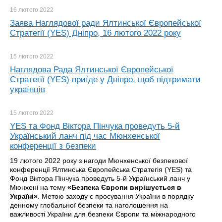
16 лютого
2022
Заява Наглядової ради Ялтинської Європейської
Стратегії (YES) Дніпро, 16 лютого 2022 року
15 лютого
2022
Наглядова Рада Ялтинської Європейської
Стратегії (YES) приїде у Дніпро, щоб підтримати
українців
15 лютого
2022
YES та Фонд Віктора Пінчука проведуть 5-й
Український ланч під час Мюнхенської
конференції з безпеки
19 лютого 2022 року з нагоди Мюнхенської безпекової
конференції Ялтинська Європейська Стратегія (YES) та
Фонд Віктора Пінчука проведуть 5-й Український ланч у
Мюнхені на тему
«Безпека Європи вирішується в
Україні»
. Метою заходу є просування України в порядку
денному глобальної безпеки та наголошення на
важливості України для безпеки Європи та міжнародного