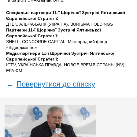
та читачів: #YESUkraine2014
Спеціальні партнери 11-ї Щорічної Зустрічі Ялтинської
Європейської Стратегії:
ДТЕК, АЛЬФА-БАНК (УКРАЇНА), BURISMA HOLDINGS
Партнери 11-ї Щорічної Зустрічі Ялтинської
Європейської Стратегії:
SHELL, CONCORDE CAPITAL, Міжнародний фонд
«Відродження»
Медіа-партнери 11-ї Щорічної Зустрічі Ялтинської
Європейської Стратегії:
ICTV, УКРАЇНСЬКА ПРАВДА, НОВОЕ ВРЕМЯ СТРАНЫ (NV),
ЕРА ФM
←
Повернутися до списку