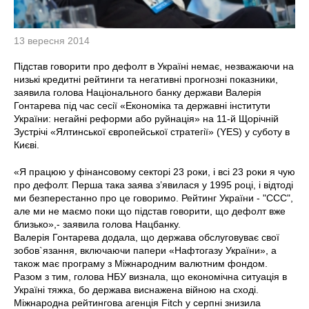
13 вересня 2014
Підстав говорити про дефолт в Україні немає, незважаючи на
низькі кредитні рейтинги та негативні прогнозні показники,
заявила голова Національного банку держави Валерія
Гонтарева під час сесії «Економіка та державні інститути
України: негайні реформи або руйнація» на 11-й Щорічній
Зустрічі «Ялтинської європейської стратегії» (YES) у суботу в
Києві.
«Я працюю у фінансовому секторі 23 роки, і всі 23 роки я чую
про дефолт. Перша така заява з’явилася у 1995 році, і відтоді
ми безперестанно про це говоримо. Рейтинг України - "ССС",
але ми не маємо поки що підстав говорити, що дефолт вже
близько»,- заявила голова Нацбанку.
Валерія Гонтарева додала, що держава обслуговуває свої
зобов`язання, включаючи папери «Нафтогазу України», а
також має програму з Міжнародним валютним фондом.
Разом з тим, голова НБУ визнала, що економічна ситуація в
Україні тяжка, бо держава виснажена війною на сході.
Міжнародна рейтингова агенція Fitch у серпні знизила