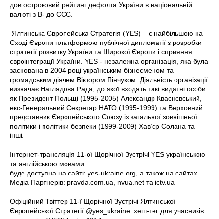
довгостроковий рейтинг дефолта України в національній
валюті з B- до CCC.
Ялтинська Європейська Стратегія (YES) – є найбільшою на
Сході Європи платформою публічної дипломатії з розробки
стратегії розвитку України та Широкої Європи і сприяння
євроінтеграції України. YES - незалежна організація, яка була
заснована в 2004 році українським бізнесменом та
громадським діячем Віктором Пінчуком. Діяльність організації
визначає Наглядова Рада, до якої входять такі видатні особи
як Президент Польщі (1995-2005) Александр Кваснєвський,
екс-Генеральний Секретар НАТО (1995-1999) та Верховний
представник Європейського Союзу із загальної зовнішньої
політики і політики безпеки (1999-2009) Хав’єр Солана та
інші.
Інтернет-трансляція 11-ої Щорічної Зустрічі YES українською
та англійською мовами
буде доступна на сайті: yes-ukraine.org, а також на сайтах
Медіа Партнерів: pravda.com.ua, nvua.net та ictv.ua
Офіційний Твіттер 11-ї Щорічної Зустрічі Ялтинської
Європейської Стратегії @yes_ukraine, хеш-тег для учасників