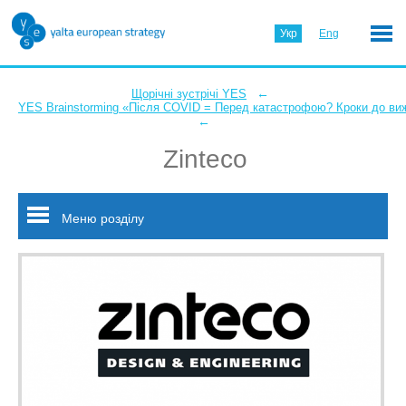
Укр
Eng
←
Щорічні зустрічі YES
YES Brainstorming «Після COVID = Перед катастрофою? Кроки до ви
←
Zinteco
Меню розділу