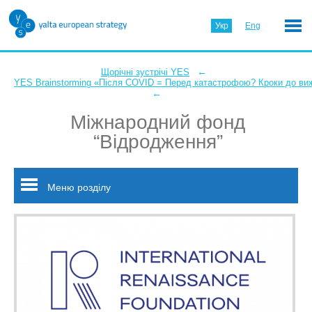
Укр
Eng
←
Щорічні зустрічі YES
YES Brainstorming «Після COVID = Перед катастрофою? Кроки до ви
←
Міжнародний фонд
“Відродження”
Меню розділу