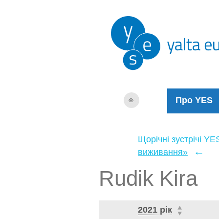
Про YES
Щорічні зустрічі YE
←
виживання»
Rudik Kira
2021 рік