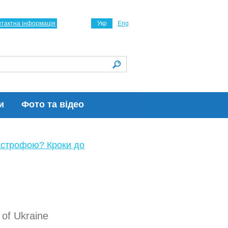
нтактна інформація
Укр
Eng
и
Фото та відео
астрофою? Кроки до
of Ukraine