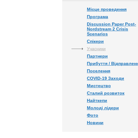
Місце проведення
Програма
Discussion Paper Post-
Nordstream 2 Crisis
Scenarios
Спікери
Учасники
Партнери
Прибуття / Відправлен
Поселення
COVID-19 Заходи
Мистецтво
Сталий розвиток
Найткепи
Молоді лідери
Фото
Новини