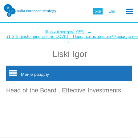
Укр
Eng
←
Щорічні зустрічі YES
YES Brainstorming «Після COVID = Перед катастрофою? Кроки до ви
←
Liski Igor
Меню розділу
Head of the Board , Effective Investments