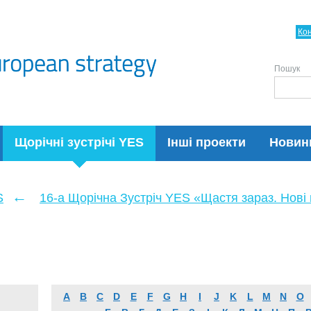
Ко
Пошук
Щорічні зустрічі YES
Інші проекти
Новин
←
S
16-а Щорічна Зустріч YES «Щастя зараз. Нові п
A
B
C
D
E
F
G
H
I
J
K
L
M
N
O