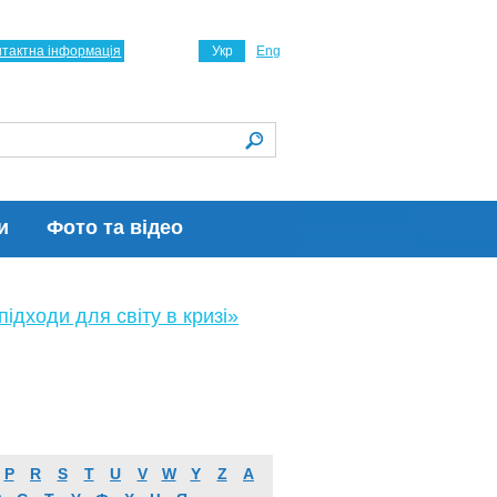
нтактна інформація
Укр
Eng
и
Фото та відео
ідходи для світу в кризі»
P
R
S
T
U
V
W
Y
Z
А