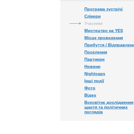
Програма зустрічі
Спікери
Учасники
Мистецтво на YES
Місце проведення
Прибуття / Відправлен
Поселення
Партнери
Новини
Nightcaps
Інші події
Фото
Відео
Всесвітнє дослідження
щастя та політичних
поглядів