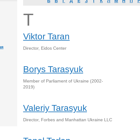
Б
В
Г
Д
Е
З
І
К
Л
М
Н
П
T
Viktor Taran
ня
Director, Eidos Center
Borys Tarasyuk
Member of Parliament of Ukraine (2002-
2019)
Valeriy Tarasyuk
Director, Forbes and Manhattan Ukraine LLC