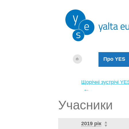
Про YES
Щорічні зустрічі YE
←
Учасники
2019 рік