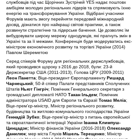
службовців під час Щорічних Зустрічей YES надає поштовх
амбіціям молодих регіональних лідерів та спрямовують їхню
енергію на трансформування України. Відібрані учасники
Форумів мають змогу перейняти передовий міжнародний
досвід, дізнатися про найкращі світові практики, а також
розвинути стратегічне та лідерське бачення. Це дозволяє їм
вибудовувати широку мережу однодумців, які прагнуть змін в
Україні та за її межами. Конференція буде модеруватись екс-
міністром економічного розвитку та торгівлі України (2014)
Павлом Шереметою
Серед спікерів Форуму для регіональних держслужбовців,
який проводився щороку з 2016 до 2018, були: 23-й
Держсекретар США (2011-2013), Голова ЦРУ (2009-2011)
Леон Панетта
; Віце-президент Європарламенту
Ришард
Чарнецький
; 50-й спікер Палати представників Сполучених
Штатів
Ньют Гінгріч
; Помічник Генерального секретаря з
громадської дипломатії НАТО
Такан Ільдем
; Помічник
адміністратора USAID для Європи та Євразії
Томас Меліа
;
Віце-прем'єр-міністр, Міністр регіонального розвитку,
будівництва та житлово-комунального господарства України
Геннадій Зубко
; Віце-прем'єр-міністр з питань європейської
та євроатлантичної інтеграції України
Іванна Климпуш-
Цинцадзе;
Міністр фінансів України (2016-2018)
Олександр
Данилюк
; мер міста Глухів
Мішель Терещенко
; Міністр