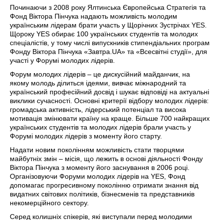
Починаючи з 2008 року Ялтинська Європейська Стратегія та
Фонд Віктора Пінчука надають можливість молодим
українським лідерам брати участь у Щорічних Зустрічах YES.
Щороку YES обирає 100 українських студентів та молодих
спеціалістів, у тому числі випускників стипендіальних програм
Фонду Віктора Пінчука «Завтра.UA» та «Всесвітні студії», для
участі у Форумі молодих лідерів.
Форум молодих лідерів – це дискусійний майданчик, на
якому молодь ділиться ідеями, вивчає міжнародний та
український професійний досвід і шукає відповіді на актуальні
виклики сучасності. Основні критерії відбору молодих лідерів:
громадська активність, лідерський потенціал та висока
мотивація змінювати країну на краще. Більше 700 найкращих
українських студентів та молодих лідерів брали участь у
Форумі молодих лідерів з моменту його старту.
Надати новим поколінням можливість стати творцями
майбутніх змін – місія, що лежить в основі діяльності Фонду
Віктора Пінчука з моменту його заснування в 2006 році.
Організовуючи Форуми молодих лідерів на YES, Фонд
допомагає прогресивному поколінню отримати знання від
видатних світових політиків, бізнесменів та представників
некомерційного сектору.
Серед колишніх спікерів, які виступали перед молодими