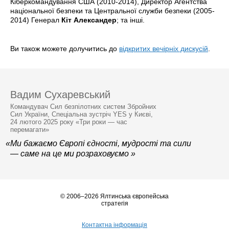
Кіберкомандування США (2010-2014), Директор Агентства
національної безпеки та Центральної служби безпеки (2005-
2014) Генерал
Кіт Александер
; та інші.
Ви також можете долучитись до
відкритих вечірніх дискусій
.
Вадим Сухаревський
Командувач Сил безпілотних систем Збройних
Сил України, Спеціальна зустріч YES у Києві,
24 лютого 2025 року «Три роки — час
перемагати»
«Ми бажаємо Європі єдності, мудрості та сили
— саме на це ми розраховуємо »
© 2006–2026 Ялтинська європейська
стратегія
Контактна інформація