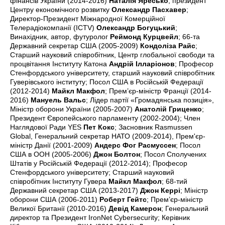
фінансів України (2014-2016)
Наталія Яресько
; президент
Центру економічного розвитку
Олександр Пасхавер
;
Директор-Президент Міжнародної Комерційної
Телерадіокомпанії (ICTV)
Олександр Богуцький
;
Винахідник, автор, футуролог
Реймонд Курцвейл
; 66-та
Державний секретар США (2005-2009)
Кондоліза Райс
;
Старший науковий співробітник, Центр глобальної свободи та
процвітання Інституту Катона
Андрій Ілларіонов
; Професор
Стенфордського університету, старший науковий співробітник
Гуверівського інституту; Посол США в Російській Федерації
(2012-2014)
Майкл Макфол
; Прем’єр-міністр Франції (2014-
2016)
Мануель Вальс
; Лідер партії «Громадянська позиція»,
Міністр оборони України (2005-2007)
Анатолій Гриценко
;
Президент Європейського парламенту (2002-2004); Член
Наглядової Ради YES
Пет Кокс
; Засновник Rasmussen
Global, Генеральний секретар НАТО (2009-2014), Прем'єр-
міністр Данії (2001-2009)
Андерс Фог Расмуссен
; Посол
США в ООН (2005-2006)
Джон Болтон
; Посол Сполучених
Штатів у Російській Федерації (2012-2014); Професор
Стенфордського університету; Старший науковий
співробітник Інституту Гувера
Майкл Макфол
; 68-тий
Державний секретар США (2013-2017)
Джон Керрі
; Міністр
оборони США (2006-2011)
Роберт Гейтс
; Прем’єр-міністр
Великої Британії (2010-2016)
Девід Камерон
; Генеральний
директор та Президент IronNet Cybersecurity; Керівник