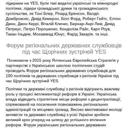
лідерами на YES, були такі видатні українські та міжнародні
політики, лідери громадської думки та громадянського
суспільства, як Тоні Блер, Річард Бренсон, Валдіс
Домбровскіс, Девід Кемерон, Білл Форд, Роберт Гейтс, Елтон
Джон, Джон Керрі, Віталій Кличко, Бернар-Анрі Леві, Девід
Петреус, Петро Порошенко, Кондоліза Райс, Карл Роув,
Такан Ільдем, Мохаммад Юнус, Фарід Закарія, та інші.
Форум регіональних державних службовців
під час Щорічних зустрічей YES
Починаючи з 2015 року Ялтинська Європейська Стратегія у
партнерстві з Українською школою політичних студій
проводить Форум регіональних державних службовців для
100 політиків та державних службовців з регіонів України під
час Щорічних зустрічей YES.
Політики та державні службовці з регіонів відіграють важливу
роль у процесі імплементації реформ в Україні. Українська
влада відводить стратегічне місце реформі з децентралізації,
спрямованій на посилення повноважень регіональних
адміністрацій та місцевих громад. Високо вмотивовані молоді
активісти та державні службовці з усієї України зробили
великий крок уперед на шляху до успішного втілення
реформ. Форум українських регіональних державних