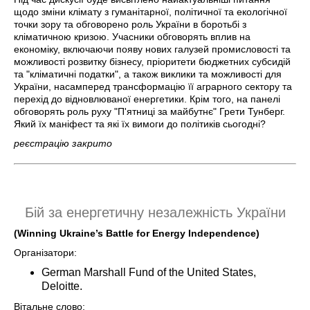
щодо зміни клімату з гуманітарної, політичної та екологічної
точки зору та обговорено роль України в боротьбі з
кліматичною кризою. Учасники обговорять вплив на
економіку, включаючи появу нових галузей промисловості та
можливості розвитку бізнесу, пріоритети бюджетних субсидій
та "кліматичні податки", а також виклики та можливості для
України, насамперед трансформацію її аграрного сектору та
перехід до відновлюваної енергетики. Крім того, на панелі
обговорять роль руху "П'ятниці за майбутнє" Грети Тунберг.
Який їх маніфест та які їх вимоги до політиків сьогодні?
реєстрацію закрито
Бій за енергетичну незалежність України
(Winning Ukraine’s Battle for Energy Independence)
Організатори:
German Marshall Fund of the United States,
Deloitte.
Вітальне слово: