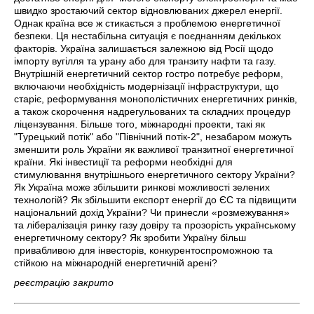
швидко зростаючий сектор відновлюваних джерел енергії.
Однак країна все ж стикається з проблемою енергетичної
безпеки. Ця нестабільна ситуація є поєднанням декількох
факторів. Україна залишається залежною від Росії щодо
імпорту вугілля та урану або для транзиту нафти та газу.
Внутрішній енергетичний сектор гостро потребує реформ,
включаючи необхідність модернізації інфраструктури, що
старіє, реформування монополістичних енергетичних ринків,
а також скорочення надрегульованих та складних процедур
ліцензування. Більше того, міжнародні проекти, такі як
"Турецький потік" або "Північний потік-2", незабаром можуть
зменшити роль України як важливої ​​транзитної енергетичної
країни. Які інвестиції та реформи необхідні для
стимулювання внутрішнього енергетичного сектору України?
Як Україна може збільшити ринкові можливості зелених
технологій? Як збільшити експорт енергії до ЄС та підвищити
національний дохід України? Чи принесли «розмежування»
та лібералізація ринку газу довіру та прозорість українському
енергетичному сектору? Як зробити Україну більш
привабливою для інвесторів, конкурентоспроможною та
стійкою на міжнародній енергетичній арені?
реєстрацію закрито