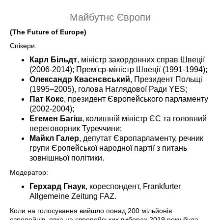
Майбутнє Європи
(The Future of Europe)
Спікери:
Карл Більдт
, міністр закордонних справ Швеції
(2006-2014); Прем'єр-міністр Швеції (1991-1994);
Олександр Кваснєвський
, Президент Польщі
(1995–2005), голова Наглядової Ради YES;
Пат Кокс
, президент Європейського парламенту
(2002-2004);
Егемен Багіш
, колишній міністр ЄС та головний
переговорник Туреччини;
Майкл Галер
, депутат Європарламенту, речник
групи Єропейської народної партії з питань
зовнішньої політики.
Модератор:
Герхард Гнаук
, кореспондент, Frankfurter
Allgemeine Zeitung FAZ.
Коли на голосування вийшло понад 200 мільйонів
європейців, явка на європейських виборах 2019 року була