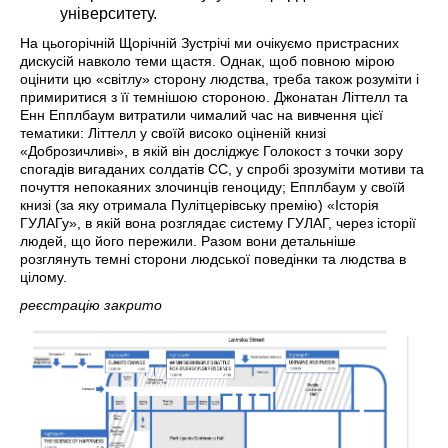
університету.
На цьогорічній Щорічній Зустрічі ми очікуємо пристрасних
дискусій навколо теми щастя. Однак, щоб повною мірою
оцінити цю «світлу» сторону людства, треба також розуміти і
примиритися з її темнішою стороною. Джонатан Літтелл та
Енн Епплбаум витратили чималий час на вивчення цієї
тематики: Літтелл у своїй високо оціненій книзі
«Доброзичливі», в якій він досліджує Голокост з точки зору
спогадів вигаданих солдатів СС, у спробі зрозуміти мотиви та
почуття непокаяних злочинців геноциду; Епплбаум у своїй
книзі (за яку отримала Пулітцерівську премію) «Історія
ГУЛАГу», в якій вона розглядає систему ГУЛАГ, через історії
людей, що його пережили. Разом вони детальніше
розглянуть темні сторони людської поведінки та людства в
цілому.
реєстрацію закрито