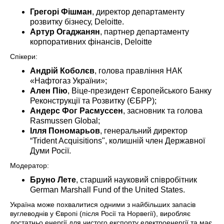
Грегорі Фішман
, директор департаменту
розвитку бізнесу, Deloitte.
Артур Огаджанян
, партнер департаменту
корпоративних фінансів, Deloitte
Спікери:
Андрій Коболєв
, голова правління НАК
«Нафтогаз України»;
Ален Пію
, Віце-президент Європейського Банку
Реконструкції та Розвитку (ЄБРР);
Андерс Фог Расмуссен
, засновник та голова
Rasmussen Global;
Ілля Пономарьов
, генеральний директор
“Trident Acquisitions", колишній член Державної
Думи Росії.
Модератор:
Бруно Лете
, старший науковий співробітник
German Marshall Fund of the United States.
Україна може похвалитися одними з найбільших запасів
вуглеводнів у Європі (після Росії та Норвегії), виробляє
достатньо енергії для чистого експорту електроенергії та має