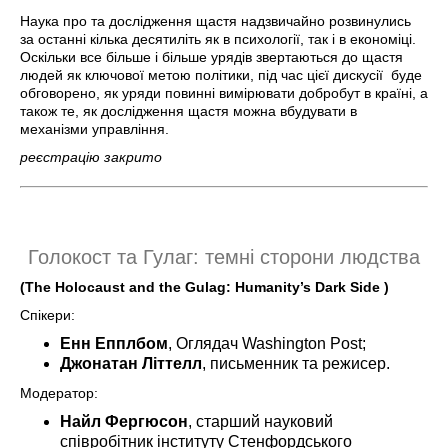
Наука про та дослідження щастя надзвичайно розвинулись
за останні кілька десятиліть як в психології, так і в економіці.
Оскільки все більше і більше урядів звертаються до щастя
людей як ключової метою політики, під час цієї дискусії буде
обговорено, як уряди повинні вимірювати добробут в країні, а
також те, як дослідження щастя можна вбудувати в
механізми управління.
реєстрацію закрито
Голокост та Гулаг: темні сторони людства
(The Holocaust and the Gulag: Humanity’s Dark Side )
Спікери:
Енн Епплбом
, Оглядач Washington Post;
Джонатан Літтелл
, письменник та режисер.
Модератор:
Найл Фергюсон
, старший науковий
співробітник інституту Стенфордського