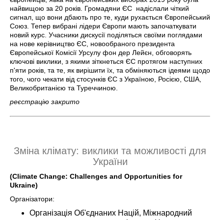
найвищою за 20 років. Громадяни ЄС надіслали чіткий
сигнал, що вони дбають про те, куди рухається Європейський
Союз. Тепер вибрані лідери Європи мають започаткувати
новий курс. Учасники дискусії поділяться своїми поглядами
на нове керівництво ЄС, новообраного президента
Європейської Комісії Урсулу фон дер Лейєн, обговорять
ключові виклики, з якими зіткнеться ЄС протягом наступних
п'яти років, та те, як вирішити їх, та обміняються ідеями щодо
того, чого чекати від стосунків ЄС з Україною, Росією, США,
Великобританією та Туреччиною.
реєстрацію закрито
Зміна клімату: виклики та можливості для
України
(Climate Change: Challenges and Opportunities for
Ukraine)
Організатори:
Організація Об'єднаних Націй, Міжнародний