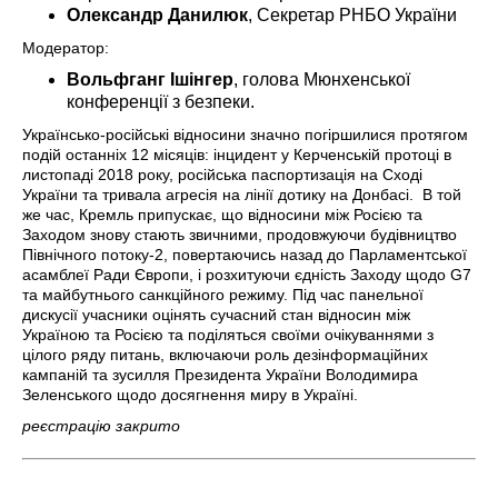
Олександр Данилюк
, Секретар РНБО України
Модератор:
Вольфганг Ішінгер
, голова Мюнхенської
конференції з безпеки.
Українсько-російські відносини значно погіршилися протягом
подій останніх 12 місяців: інцидент у Керченській протоці в
листопаді 2018 року, російська паспортизація на Сході
України та тривала агресія на лінії дотику на Донбасі. В той
же час, Кремль припускає, що відносини між Росією та
Заходом знову стають звичними, продовжуючи будівництво
Північного потоку-2, повертаючись назад до Парламентської
асамблеї Ради Європи, і розхитуючи єдність Заходу щодо G7
та майбутнього санкційного режиму. Під час панельної
дискусії учасники оцінять сучасний стан відносин між
Україною та Росією та поділяться своїми очікуваннями з
цілого ряду питань, включаючи роль дезінформаційних
кампаній та зусилля Президента України Володимира
Зеленського щодо досягнення миру в Україні.
реєстрацію закрито