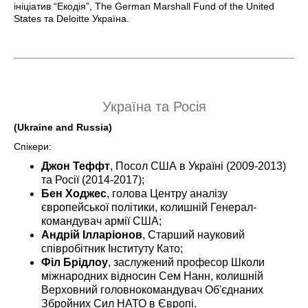
ініціатив “Екодія”, The German Marshall Fund of the United
States та Deloitte Україна.
Україна та Росія
(Ukraine and Russia)
Спікери:
Джон Теффт
, Посол США в Україні (2009-2013)
та Росії (2014-2017);
Бен Ходжес
, голова Центру аналізу
європейської політики, колишній Генерал-
командувач армії США;
Андрій Ілларіонов
, Старший науковий
співробітник Інституту Като;
Філ Брідлоу
, заслужений професор Школи
міжнародних відносин Сем Нанн, колишній
Верховний головнокомандувач Об'єднаних
Збройних Сил НАТО в Європі.