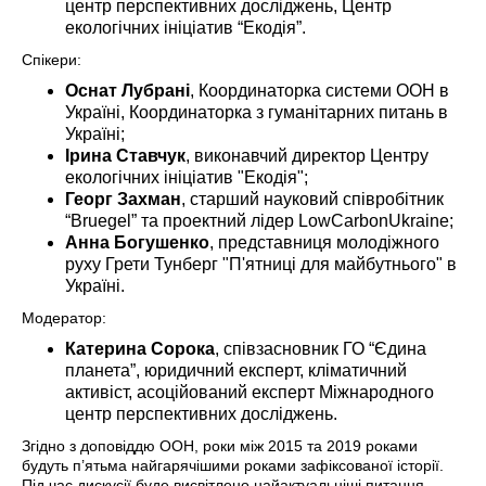
центр перспективних досліджень, Центр
екологічних ініціатив “Екодія”.
Спікери:
Оснат Лубрані
, Координаторка системи ООН в
Україні, Координаторка з гуманітарних питань в
Україні;
Ірина Ставчук
, виконавчий директор Центру
екологічних ініціатив "Екодія";
Георг Захман
, старший науковий співробітник
“Bruegel” та проектний лідер LowCarbonUkraine;
Анна Богушенко
, представниця молодіжного
руху Грети Тунберг "П'ятниці для майбутнього" в
Україні.
Модератор:
Катерина Сорока
, співзасновник ГО “Єдина
планета”, юридичний експерт, кліматичний
активіст, асоційований експерт Міжнародного
центр перспективних досліджень.
Згідно з доповіддю ООН, роки між 2015 та 2019 роками
будуть п’ятьма найгарячішими роками зафіксованої історії.
Під час дискусії буде висвітлено найактуальніші питання