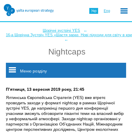
Укр
Eng
←
Щорічні зустрічі YES
16-а Щорічна Зустріч YES «Щастя зараз. Нові підходи для світу в кри
←
Nightcaps
Меню розділу
П’ятниця, 13 вересня 2019 року, 21:45
Ялтинська Європейська Стратегія (YES) вже втретє
проводить заходи у форматі nightcap в рамках Щорічної
зустрічі YES, де наприкінці першого дня конференції
учасники зможуть обговорити пікантні теми на власний вибір
у неформальній атмосфері. Заходи nightcap організовані у
партнерстві з Організацією Об’єднаних Націй, Міжнародним
центром перспективних досліджень, Центром екологічних