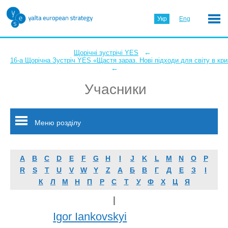
Укр
Eng
←
Щорічні зустрічі YES
16-а Щорічна Зустріч YES «Щастя зараз. Нові підходи для світу в кри
←
Учасники
Меню розділу
A
B
C
D
E
F
G
H
I
J
K
L
M
N
O
P
R
S
T
U
V
W
Y
Z
А
Б
В
Г
Д
Е
З
І
К
Л
М
Н
П
Р
С
Т
У
Ф
Х
Ц
Я
I
Igor Iankovskyi