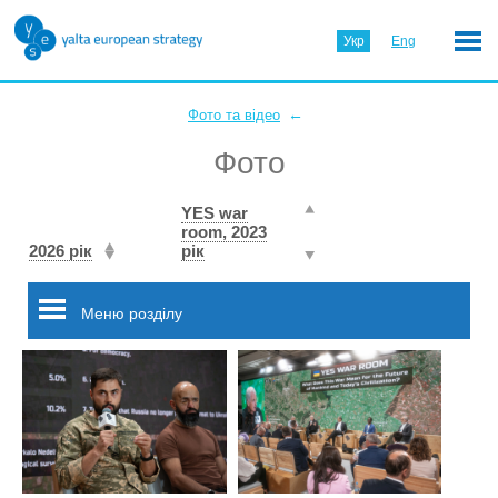
Укр
Eng
←
Фото та відео
Фото
YES war
room, 2023
2026 рік
рік
Меню розділу