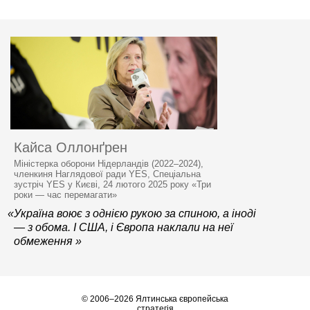
Кайса Оллонґрен
Міністерка оборони Нідерландів (2022–2024),
членкиня Наглядової ради YES, Спеціальна
зустріч YES у Києві, 24 лютого 2025 року «Три
роки — час перемагати»
«Україна воює з однією рукою за спиною, а іноді
— з обома. І США, і Європа наклали на неї
обмеження »
© 2006–2026 Ялтинська європейська
стратегія