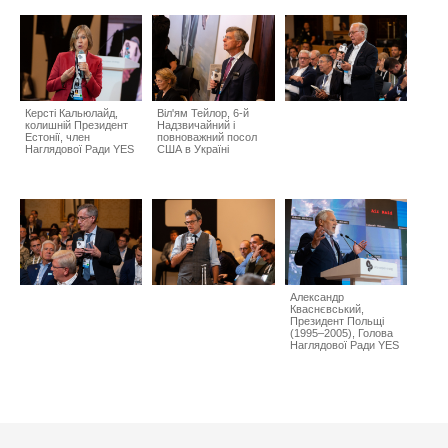
Керсті Кальюлайд,
Віл'ям Тейлор, 6-й
колишній Президент
Надзвичайний і
Естонії, член
повноважний посол
Наглядової Ради YES
США в Україні
Александр
Кваснєвський,
Президент Польщі
(1995–2005), Голова
Наглядової Ради YES