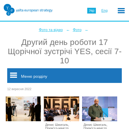
Укр
Eng
←
←
Фото та відео
Фото
Другий день роботи 17
Щорічної зустрічі YES, сесії 7-
10
Меню розділу
12 вересня 2022
Денис Шмигаль,
Денис Шмигаль,
Прем'єр-міністр
Прем'єр-міністр