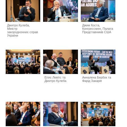
Дмитро Кулеба,
Джим Коста,
Міністр
Конгрессмен, Палата
закороднонних справ
Представників США
України
Егілс Левітс та
Анналена Бербок та
Дмитро Кулеба
Фарід Закарія