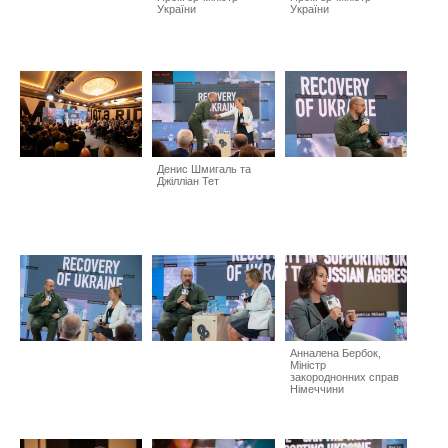
України
України
Денис Шмигаль та
Джілліан Тет
Анналена Бербок,
Міністр
закороднонних справ
Німеччини