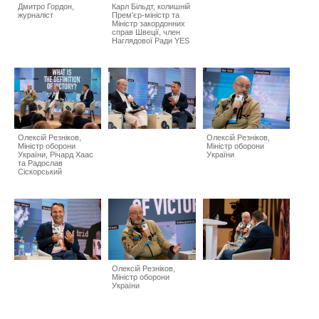
Дмитро Гордон,
Карл Більдт, колишній
журналіст
Прем'єр-міністр та
Міністр закордонних
справ Швеції, член
Наглядової Ради YES
Олексій Резніков,
Олексій Резніков,
Міністр оборони
Міністр оборони
України, Річард Хаас
України
та Радослав
Сіскорський
Олексій Резніков,
Міністр оборони
України