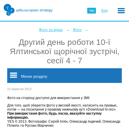
Укр
Eng
←
←
Фото та відео
Фото
Другий день роботи 10-ї
Ялтинської щорічної зустрічі,
сесії 4 - 7
Меню розділу
21 вересня 2013
Фото на сторінці доступні для використання у ЗМІ.
Для того, щоб зберегти фото у високій якості, натисніть на превью,
потім — на посилання у правому нижньому куті «Download hi-rez».
При використанні фото, будь ласка, вказуйте наступну
інформацію.
YES © 2013. Фотографи: Сергій Іллін, Олександр Індичий, Олександр
Пілюгін та Руслан Марченко