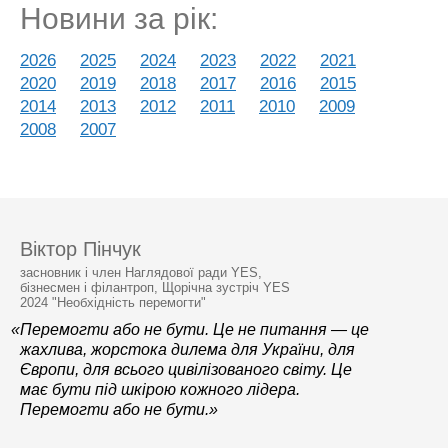
Новини за рік:
2026
2025
2024
2023
2022
2021
2020
2019
2018
2017
2016
2015
2014
2013
2012
2011
2010
2009
2008
2007
Віктор Пінчук
засновник і член Наглядової ради YES,
бізнесмен і філантроп, Щорічна зустріч YES
2024 "Необхідність перемогти"
«Перемогти або не бути. Це не питання — це
жахлива, жорстока дилема для України, для
Європи, для всього цивілізованого світу. Це
має бути під шкірою кожного лідера.
Перемогти або не бути.»