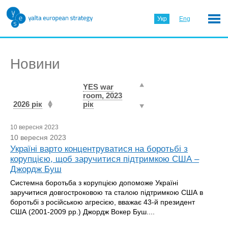
Укр
Eng
Новини
YES war
room, 2023
2026 рік
рік
10 вересня 2023
10 вересня 2023
Україні варто концентруватися на боротьбі з
корупцією, щоб заручитися підтримкою США –
Джордж Буш
Системна боротьба з корупцією допоможе Україні
заручитися довгостроковою та сталою підтримкою США в
боротьбі з російською агресією, вважає 43-й президент
США (2001-2009 рр.) Джордж Вокер Буш....