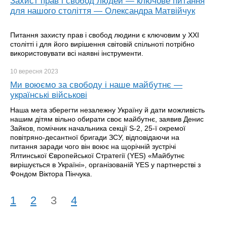
Захист прав і свобод людей — ключове питання
для нашого століття — Олександра Матвійчук
Питання захисту прав і свобод людини є ключовим у ХХІ
столітті і для його вирішення світовій спільноті потрібно
використовувати всі наявні інструменти.
10 вересня
2023
Ми воюємо за свободу і наше майбутнє —
українські військові
Наша мета зберегти незалежну Україну й дати можливість
нашим дітям вільно обирати своє майбутнє, заявив Денис
Зайков, помічник начальника секції S-2, 25-ї окремої
повітряно-десантної бригади ЗСУ, відповідаючи на
питання заради чого він воює на щорічній зустрічі
Ялтинської Європейської Стратегії (YES) «Майбутнє
вирішується в Україні», організованій YES у партнерстві з
Фондом Віктора Пінчука.
1
2
3
4