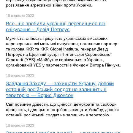
розв’язання агресивної війни проти України.
10 вересня
2023
Все, що зробили українці, перевищило всі
очікування – Девід Петреус
Мужність, стійкість і рішучість українських військових
перевершила всі можливі очікування, наголосив партнер
та голова KKR та KKR Global Institute, генерал Девід
Петреус на Щорічній зустрічі Ялтинської Європейської
Стратегії (YES) «Майбутнє вирішується в Україні»,
організованій YES у партнерстві з Фондом Віктора Пінчука.
10 вересня
2023
Завдання Заходу — захищати Україну, допоки
останній російський солдат не залишить її
територію — Борис Джонсон
Світ повинен довести, що цінності демократії та свободи
працюють, і для цього потрібно захищати Україну, допоки
останній російський солдат не залишить її територію.
10 вересня
2023