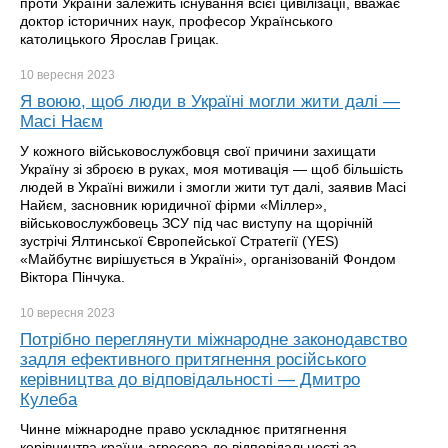
проти України залежить існування всієї цивілізації, вважає
доктор історичних наук, професор Українського
католицького Ярослав Грицак.
10 вересня
2023
Я воюю, щоб люди в Україні могли жити далі —
Масі Наєм
У кожного військовослужбовця свої причини захищати
Україну зі зброєю в руках, моя мотивація — щоб більшість
людей в Україні вижили і змогли жити тут далі, заявив Масі
Найєм, засновник юридичної фірми «Міллер»,
військовослужбовець ЗСУ під час виступу на щорічній
зустрічі Ялтинської Європейської Стратегії (YES)
«Майбутнє вирішується в Україні», організованій Фондом
Віктора Пінчука.
10 вересня
2023
Потрібно переглянути міжнародне законодавство
задля ефективного притягнення російського
керівництва до відповідальності — Дмитро
Кулеба
Чинне міжнародне право ускладнює притягнення
керівництва країни-агресора до відповідальності за