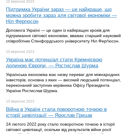
10 вересня
2023
Підтримка України зараз — це найкраще, що
можна зробити зараз для світової економіки —
Ніл Фергюсон
Допомога Україні — це один із найкращих кроків для
підтримання світової економіки, вважає старший науковий
співробітник Стенфордського університету Ніл Ферґюсон.
10 вересня
2023
Україна має потенціал стати Кремнієвою
долиною Європи, — Ростислав Шурма
Українська економіка має низку переваг для міжнародних
інвесторів, основна з яких — високий людський потенціал,
переконаний заступник керівника Офісу Президента
України Ростислав Шурма.
10 вересня
2023
Війна в Україні стала поворотною точкою в
історії цивілізації — Ярослав Грицак
24 лютого 2022 року стало поворотною точкою в історії
світової цивілізації, оскільки від результатів війни росії