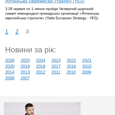
Ялтинської європейскої стратегії (YES)
З 28 червня по 1 липня пройде Четвертий щорічний
самміт міжнародної громадської організації «Ялтинська
європейська стратегія» (Yalta European Strategy - YES).
1
2
3
Новини за рік:
2026
2025
2024
2023
2022
2021
2020
2019
2018
2017
2016
2015
2014
2013
2012
2011
2010
2009
2008
2007