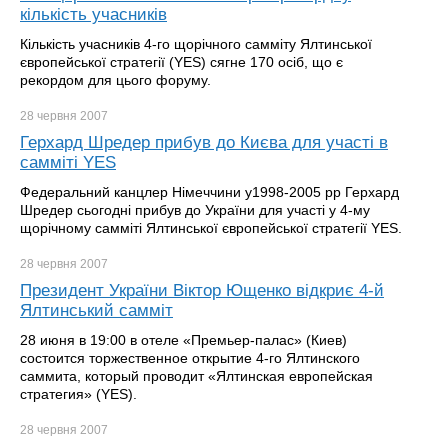
кількість учасників
Кількість учасників 4-го щорічного самміту Ялтинської
європейської стратегії (YES) сягне 170 осіб, що є
рекордом для цього форуму.
28 червня
2007
Герхард Шредер прибув до Києва для участі в
самміті YES
Федеральний канцлер Німеччини у1998-2005 рр Герхард
Шредер сьогодні прибув до України для участі у 4-му
щорічному самміті Ялтинської європейської стратегії YES.
28 червня
2007
Президент України Віктор Ющенко відкриє 4-й
Ялтинський самміт
28 июня в 19:00 в отеле «Премьер-палас» (Киев)
состоится торжественное открытие 4-го Ялтинского
саммита, который проводит «Ялтинская европейская
стратегия» (YES).
28 червня
2007