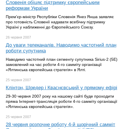
Словенія обіцяє підтримку європейським
реформам України
Прем'єр-міністр Республіки Словенія Янез Янша заявляє
про готовність Словенії надавати всебічну підтримку
Україні у наближенні до Європейського Союзу.
26 червня
2007
До уваги телеканалів. Наводимо частотний план
роботи супутника
Наводимо частотний план сегменту супутника Sirius-2 (5Е)
замовлений на час роботи 4-го самміту організації
«Ялтинська європейська стратегія» в Ялті.
25 червня
2007
Клінтон, Шредер і Кваснєвський у прямому ефірі
29-30 червня 2007 року на нашому сайті буде проходити
пряма Інтернет-трансляція роботи 4-го самміту організації
«Ялтинська європейська стратегія».
25 червня
2007
28 червня розпочне роботу 4-й щорічний самміт