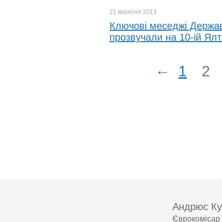
21 вересня
2013
Ключові меседжі Держав
прозвучали на 10-ій Ялти
←
1
2
Андрюс Ку
Єврокомісар 