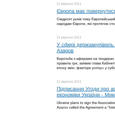
21 вересня
2013
Європа має повернутися
Сімдесят років тому Європейський
народам Європи, які протягом сто
21 вересня
2013
У сфері держзакупівель 
Азаров
Боротьба з аферами на тендерах 
правила гри, заявив глава Кабінету
епоху змін: фактори успіху» у субо
21 вересня
2013
Підписання Угоди про ас
економіки України - Ми
Ukraine plans to sign the Associat
Azarov called the Agreement a “histo