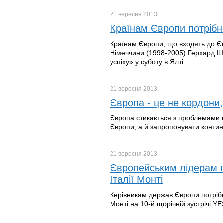
21 вересня
2013
Країнам Європи потрібн
Країнам Європи, що входять до Єв
Німеччини (1998-2005) Герхард Шрь
успіху» у суботу в Ялті.
21 вересня
2013
Європа - це не кордони,
Європа стикається з проблемами не
Європи, а й запропонувати контин
21 вересня
2013
Європейським лідерам по
Італії Монті
Керівникам держав Європи потрібно
Монті на 10-й щорічній зустрічі YES