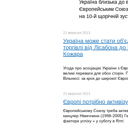
Україна близька до 
Європейським Союзо
на 10-й щорічній зуст
21 вересня
2013
Україна може стати об'
торгівлі від Лісабона д
Кожара
Угода про асоціацію України з Євр
великі переваги для обох сторін. 
Вільнюсі: за крок до широкої Європ
21 вересня
2013
Європі потрібно активіз
Європейському Союзу треба актив
канцлер Німеччини (1998-2005) Гер
фактори успіху » у суботу в Ялті.