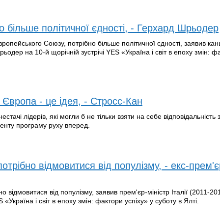
о більше політичної єдності, - Герхард Шрьодер
ропейського Союзу, потрібно більше політичної єдності, заявив ка
одер на 10-й щорічній зустрічі YES «Україна і світ в епоху змін: ф
 Європа - це ідея, - Стросс-Кан
стачі лідерів, які могли б не тільки взяти на себе відповідальність
енту програму руху вперед.
трібно відмовитися від популізму, - екс-прем'є
 відмовитися від популізму, заявив прем'єр-міністр Італії (2011-20
 «Україна і світ в епоху змін: фактори успіху» у суботу в Ялті.