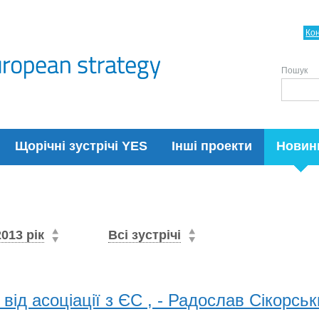
Ко
Пошук
Щорічні зустрічі YES
Інші проекти
Новин
2013 рік
Всі зустрічі
 від асоціації з ЄС , - Радослав Сікорсь