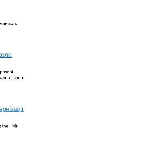
жливість
кола
розорі
їна і світ в
рнізації
t the. Mr