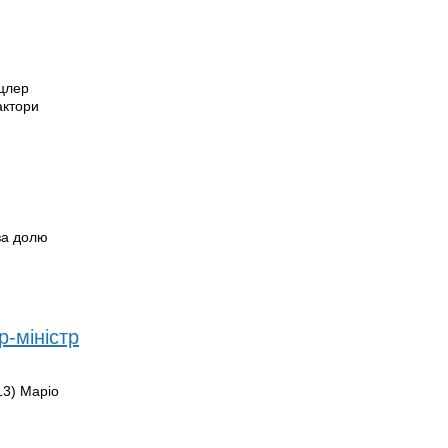
нцлер
актори
 за долю
р-міністр
13) Маріо