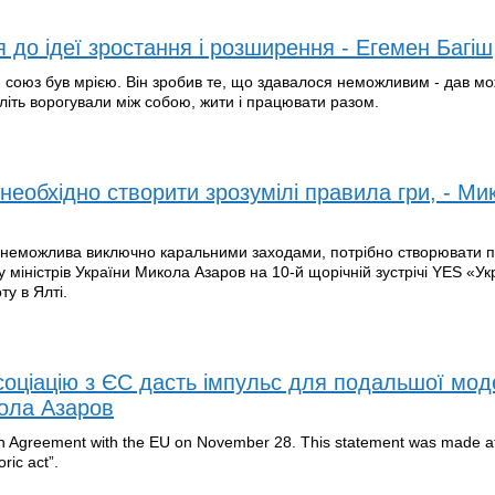
 до ідеї зростання і розширення - Егемен Багіш
 союз був мрією. Він зробив те, що здавалося неможливим - дав мо
літь ворогували між собою, жити і працювати разом.
необхідно створити зрозумілі правила гри, - Ми
неможлива виключно каральними заходами, потрібно створювати п
 міністрів України Микола Азаров на 10-й щорічній зустрічі YES «Укра
ту в Ялті.
оціацію з ЄС дасть імпульс для подальшої моде
кола Азаров
ion Agreement with the EU on November 28. This statement was made a
ric act”.