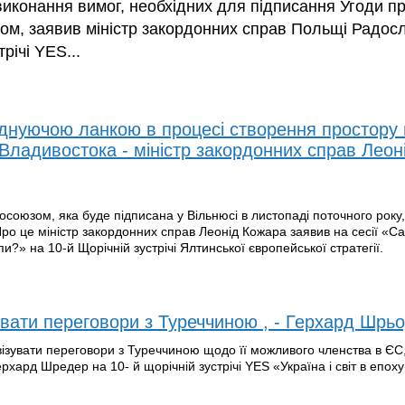
виконання вимог, необхідних для підписання Угоди пр
м, заявив міністр закордонних справ Польщі Радосл
річі YES...
єднуючою ланкою в процесі створення простору 
о Владивостока - міністр закордонних справ Леон
осоюзом, яка буде підписана у Вільнюсі в листопаді поточного року
Про це міністр закордонних справ Леонід Кожара заявив на сесії «Са
и?» на 10-й Щорічній зустрічі Ялтинської європейської стратегії.
увати переговори з Туреччиною , - Герхард Шрь
ізувати переговори з Туреччиною щодо її можливого членства в ЄС
хард Шредер на 10- й щорічній зустрічі YES «Україна і світ в епоху