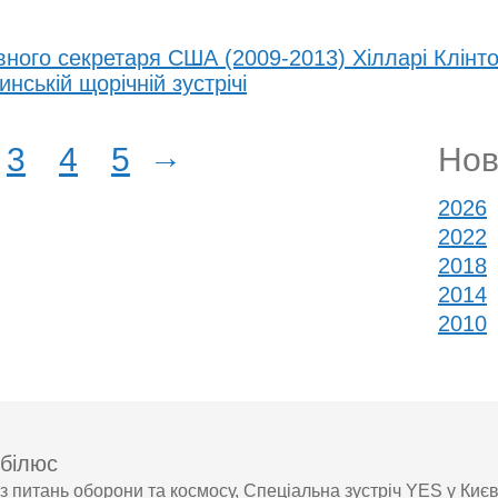
ного секретаря США (2009-2013) Хілларі Клінт
нській щорічній зустрічі
→
3
4
5
Нов
2026
2022
2018
2014
2010
білюс
з питань оборони та космосу, Спеціальна зустріч YES у Києв