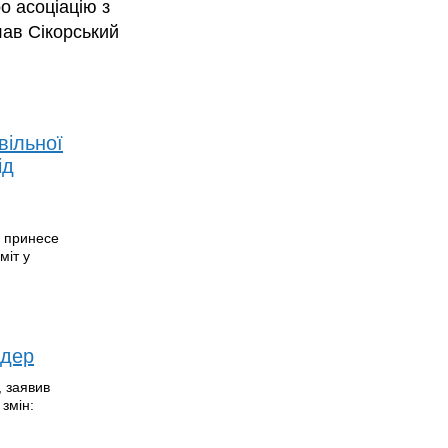
о асоціацію з
ав Сікорський
вільної
ід
, принесе
міт у
одер
, заявив
 змін: