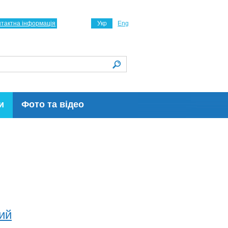
нтактна інформація
Укр
Eng
и
Фото та відео
кий