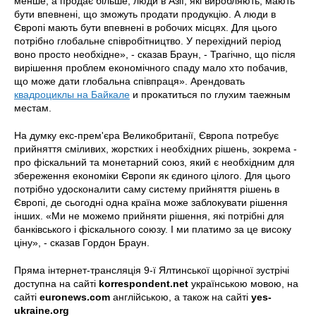
менше, а продає більше, люди в Азії, які виробляють, мають
бути впевнені, що зможуть продати продукцію. А люди в
Європі мають бути впевнені в робочих місцях. Для цього
потрібно глобальне співробітництво. У перехідний період
воно просто необхідне», - сказав Браун, - Трагічно, що після
вирішення проблем економічного спаду мало хто побачив,
що може дати глобальна співпраця». Арендовать
квадроциклы на Байкале
и прокатиться по глухим таежным
местам.
На думку екс-прем'єра Великобританії, Європа потребує
прийняття сміливих, жорстких і необхідних рішень, зокрема -
про фіскальний та монетарний союз, який є необхідним для
збереження економіки Європи як єдиного цілого. Для цього
потрібно удосконалити саму систему прийняття рішень в
Європі, де сьогодні одна країна може заблокувати рішення
інших. «Ми не можемо прийняти рішення, які потрібні для
банківського і фіскального союзу. І ми платимо за це високу
ціну», - сказав Гордон Браун.
Пряма інтернет-трансляція 9-ї Ялтинської щорічної зустрічі
доступна на сайті
korrespondent.net
українською мовою, на
сайті
euronews.com
англійською, а також на сайті
yes-
ukraine.org