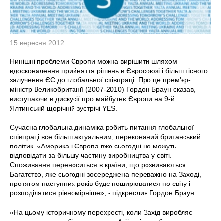
15 вересня 2012
Нинішні проблеми Європи можна вирішити шляхом
вдосконалення прийняття рішень в Євросоюзі і більш тісного
залучення ЄС до глобальної співпраці. Про це прем'єр-
міністр Великобританії (2007-2010) Гордон Браун сказав,
виступаючи в дискусії про майбутнє Європи на 9-й
Ялтинській щорічній зустрічі YES.
Сучасна глобальна динаміка робить питання глобальної
співпраці все більш актуальним, переконаний британський
політик. «Америка і Європа вже сьогодні не можуть
відповідати за більшу частину виробництва у світі.
Споживання переноситься в країни, що розвиваються.
Багатство, яке сьогодні зосереджена переважно на Заході,
протягом наступних років буде поширюватися по світу і
розподілятися рівномірніше», - підкреслив Гордон Браун.
«На цьому історичному перехресті, коли Захід виробляє