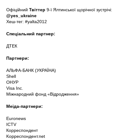
Офіційний
Твіттер
9-ї Ялтинської щорічної зустрічі:
@yes_ukraine
Хеш-тег: #yalta2012
Спеціальний партнер:
ДТЕК
Партнери:
АЛЬФА-БАНК (УКРАЇНА)
Shell
ОНУР
Visa Inc.
Міжнародний фонд «Відродження»
Меіда-партнери:
Euronews
ICTV
Корреспондент
Kорреспондент.net