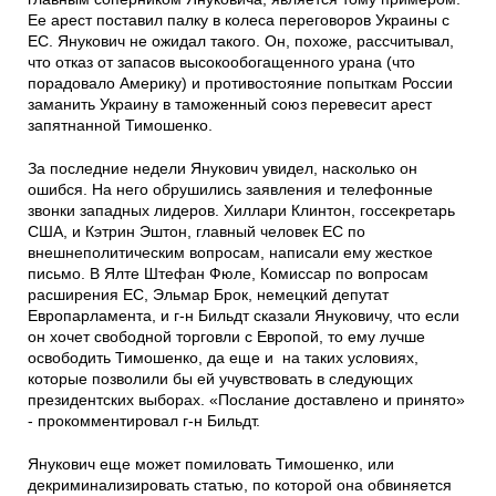
Ее арест поставил палку в колеса переговоров Украины с
ЕС. Янукович не ожидал такого. Он, похоже, рассчитывал,
что отказ от запасов высокообогащенного урана (что
порадовало Америку) и противостояние попыткам России
заманить Украину в таможенный союз перевесит арест
запятнанной Тимошенко.
За последние недели Янукович увидел, насколько он
ошибся. На него обрушились заявления и телефонные
звонки западных лидеров. Хиллари Клинтон, госсекретарь
США, и Кэтрин Эштон, главный человек ЕС по
внешнеполитическим вопросам, написали ему жесткое
письмо. В Ялте Штефан Фюле, Комиссар по вопросам
расширения ЕС, Эльмар Брок, немецкий депутат
Европарламента, и г-н Бильдт сказали Януковичу, что если
он хочет свободной торговли с Европой, то ему лучше
освободить Тимошенко, да еще и на таких условиях,
которые позволили бы ей учувствовать в следующих
президентских выборах. «Послание доставлено и принято»
- прокомментировал г-н Бильдт.
Янукович еще может помиловать Тимошенко, или
декриминализировать статью, по которой она обвиняется