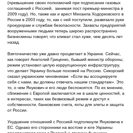
(превышение своих полномочий при подписании газовых
соглашений с Россией, занимая пост премьер-министра в
2009 году). Но, также как и арест Михаила Ходорковского в
России в 2003 году, то, как с ней поступили, развязало руки
прокурорам и службам безопасности. Захваты предприятий
вооруженными людьми теперь широко распространено.
Бизнесмены говорят, что климат стал хуже, чем десять лет
назад.
Взяточничество уже давно процветает в Украине. Сейчас,
как говорит Анатолий Гриценко, бывший министр обороны,
режим установил целую коррупционную инфраструктуру,
что делает Украину больше похожей на Россию. Сикорский
сказал украинским чиновникам: «Если вы ассоциируете
себя с нами, вы должны отвечать нашим стандартам». Это
то, о чем Янукович и его люди беспокоятся. По их мнению,
сближение с Европой заключается не в шкале ценностей, а
в интересах, таких как безвизовый режим и доступ к
собственности, банковские счета, яхты для элиты и защита
от России.
Ухудшение отношений с Россией подтолкнули Януковича к
ЕС. Однако его сторонники на востоке и юге Украины