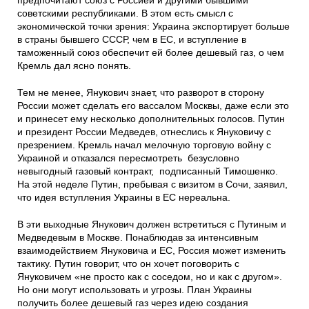
предпочитают союз с Россией и другими бывшими
советскими республиками. В этом есть смысл с
экономической точки зрения: Украина экспортирует больше
в страны бывшего СССР, чем в ЕС, и вступление в
таможенный союз обеспечит ей более дешевый газ, о чем
Кремль дал ясно понять.
Тем не менее, Янукович знает, что разворот в сторону
России может сделать его вассалом Москвы, даже если это
и принесет ему несколько дополнительных голосов. Путин
и президент России Медведев, отнеслись к Януковичу с
презрением. Кремль начал мелочную торговую войну с
Украиной и отказался пересмотреть безусловно
невыгодный газовый контракт, подписанный Тимошенко.
На этой неделе Путин, пребывая с визитом в Сочи, заявил,
что идея вступления Украины в ЕС нереальна.
В эти выходные Янукович должен встретиться с Путиным и
Медведевым в Москве. Понаблюдав за интенсивным
взаимодействием Януковича и ЕС, Россия может изменить
тактику. Путин говорит, что он хочет поговорить с
Януковичем «не просто как с соседом, но и как с другом».
Но они могут использовать и угрозы. План Украины
получить более дешевый газ через идею создания