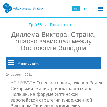
Укр
Eng
←
←
Про YES
Преса про нас
Диллема Виктора. Страна,
опасно зависшая между
Востоком и Западом
Меню розділу
24 вересня 2011
«Я ЧУВСТУЮ вес истории»,- сказал Радек
Сикорский, министр иностранных дел
Польши, на форуме Ялтинской
европейской стратегии (учрежденной
Виктором Пинчуком, украинским