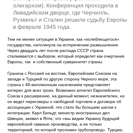
олигархом). Конференция проходила в
Ливадийском дворце, где Черчилль,
Рузвельт и Сталин решили судьбу Европы
в феврале 1945 года.
Тем не менее ситуация в Украине, как «колеблющегося»
государства, натолкнула на исторические размышления.
Через двадцать лет после распада СССР страна
сталкивается с выбором, который определит как очертания
Европы, так и собственный суверенитет страны.
Гранича с Россией на востоке, Европейским Союзом на
западе и Турцией по другую сторону Черного моря, эта
страна с 48-миллионным населением представляет
интерес для всех троих. Возможно аппетит Европейского
Союза к расширению, на данный момент, незначителен, но
он ведет переговоры о свободной торговле и договоре об
ассоциации с Украиной, что стало бы большим шагом к
интеграции. Карл Бильдт, министр иностранных дел
Швеции, заявил в Ялте, что «мы видим Украину будущей
европейской гаванью производства, а не только
территорией, по которой проложен трубопровод». Турцию,