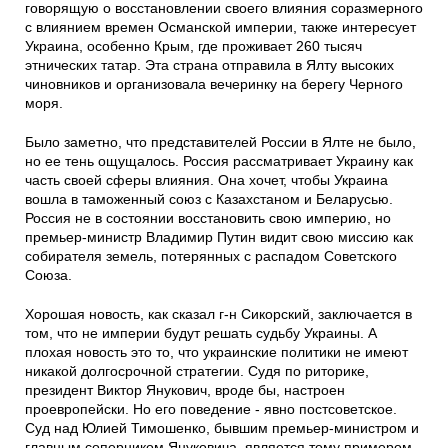
говорящую о восстановлении своего влияния соразмерного
с влиянием времен Османской империи, также интересует
Украина, особенно Крым, где проживает 260 тысяч
этнических татар. Эта страна отправила в Ялту высоких
чиновников и организовала вечеринку на берегу Черного
моря.
Было заметно, что представителей России в Ялте не было,
но ее тень ощущалось. Россия рассматривает Украину как
часть своей сферы влияния. Она хочет, чтобы Украина
вошла в таможенный союз с Казахстаном и Беларусью.
Россия не в состоянии восстановить свою империю, но
премьер-министр Владимир Путин видит свою миссию как
собирателя земель, потерянных с распадом Советского
Союза.
Хорошая новость, как сказал г-н Сикорский, заключается в
том, что не империи будут решать судьбу Украины. А
плохая новость это то, что украинские политики не имеют
никакой долгосрочной стратегии. Судя по риторике,
президент Виктор Янукович, вроде бы, настроен
проевропейски. Но его поведение - явно постсоветское.
Суд над Юлией Тимошенко, бывшим премьер-министром и
главным соперником Януковича, является тому примером.