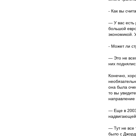
- Как вы счи
— У вас есть
большой евро
экономикой. 
- Может ли с
— Это не все
них поднялис
Конечно, хоро
необязательн
она была очен
то вы увидите
направление 
— Еще в 2003
надвигающейс
— Тут не все
было с Джорд