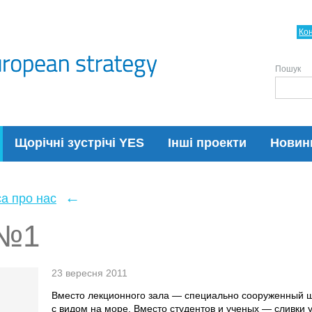
Ко
Пошук
Щорічні зустрічі YES
Інші проекти
Новин
←
а про нас
 №1
23 вересня 2011
Вместо лекционного зала — специально сооруженный ш
с видом на море. Вместо студентов и ученых — сливки 