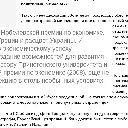
политикума, бизнесмены.
Такую смену декораций 58-летнему профессору обесп
днепропетровский миллиардер и филантроп, который уж
саммит
 Нобелевской премии по экономике,
стратег
экономи
Греции и расцвет Украины. И
предска
к экономическому успеху —
кризисо
примени
оздание возможностей для развития
политик
ссору Принстонского университета и
Обамы.
 премии по экономике (2008), еще не
По слов
екцию в столь необычных условиях.
програм
ликвида
физлиц 
я соцпрограмм и т. д.) будет продуктивной. Но только в том случа
родвигать через парламент непопулярные в стране идеи.
ен, что ЕС объявит дефолт Греции и эту страну выведут из еврозон
астрофы, Европейский центральный банк должен быть готов в любо
номик Италии и Испании.