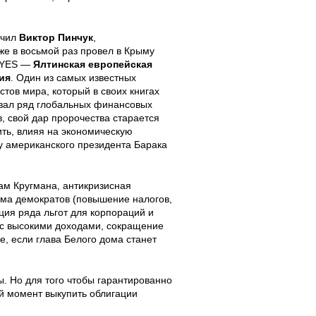
ечил
Виктор
Пинчук
,
е в восьмой раз провел в Крыму
 YES —
Ялтинская европейская
ия
. Один из самых известных
стов мира, который в своих книгах
зал ряд глобальных финансовых
в, свой дар пророчества старается
ть, влияя на экономическую
у американского президента Барака
ам Кругмана, антикризисная
ма демократов (повышение налогов,
ция ряда льгот для корпораций и
с высокими доходами, сокращение
е, если глава Белого дома станет
ы. Но для того чтобы гарантированно
й момент выкупить облигации