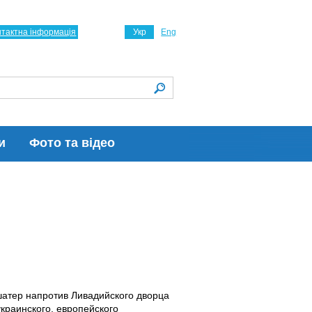
нтактна інформація
Укр
Eng
и
Фото та відео
атер напротив Ливадийского дворца
украинского, европейского