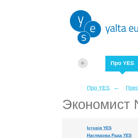
Про YES
←
Про YES
Прес
Экономист
Історія YES
Наглядова Рада YES