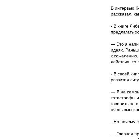
В интервью К
рассказал, к
- В книге Либ
предлагать х
— Это я напи
идеях. Раньше
к сожалению,
действия, то
- В своей кн
развития сит
— Я на самом
катастрофы и
говорить не 
очень высоко
- Но почему 
— Главная пр