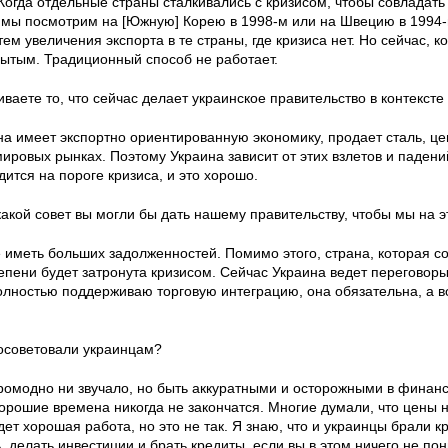
Когда отдельные страны сталкивались с кризисом, чтобы совладать
и мы посмотрим на [Южную] Корею в 1998-м или на Швецию в 1994-
ем увеличения экспорта в те страны, где кризиса нет. Но сейчас, ко
рытым. Традиционный способ не работает.
иваете то, что сейчас делает украинское правительство в контекст
а имеет экспортно ориентированную экономику, продает сталь, це
ировых рынках. Поэтому Украина зависит от этих взлетов и падений
ится на пороге кризиса, и это хорошо.
 какой совет вы могли бы дать нашему правительству, чтобы мы на 
 иметь больших задолженностей. Помимо этого, страна, которая со
епени будет затронута кризисом. Сейчас Украина ведет переговоры
олностью поддерживаю торговую интеграцию, она обязательна, а во
посоветовали украинцам?
ромодно ни звучало, но быть аккуратными и осторожными в финан
хорошие времена никогда не закончатся. Многие думали, что цены на
дет хорошая работа, но это не так. Я знаю, что и украинцы брали 
, делать инвестиции и брать кредиты, если вы в этом ничего не по