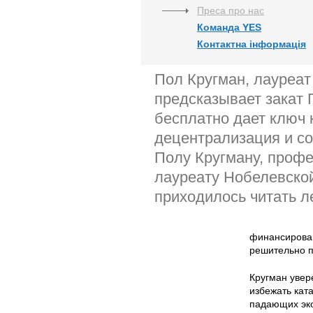
Преса про нас
Команда YES
Контактна інформація
Пол Кругман, лауреат
предсказывает закат 
бесплатно дает ключ 
децентрализация и с
Полу Кругману, профе
лауреату Нобелевской
приходилось читать л
финансировани
решительно п
Кругман увер
избежать кат
падающих эко