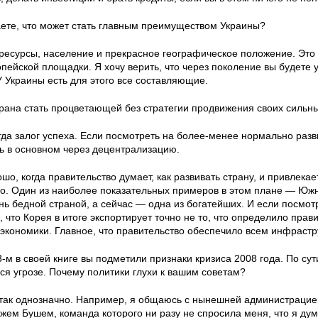
таете, что может стать главным преимуществом Украины?
 ресурсы, население и прекрасное географическое положение. Эт
пейской площадки. Я хочу верить, что через поколение вы будете
У Украины есть для этого все составляющие.
трана стать процветающей без стратегии продвижения своих сильн
гда залог успеха. Если посмотреть на более-менее нормально разв
ь в основном через децентрализацию.
шо, когда правительство думает, как развивать страну, и привлека
о. Один из наиболее показательных примеров в этом плане — Южна
ь бедной страной, а сейчас — одна из богатейших. И если посмотре
, что Корея в итоге экспортирует точно не то, что определило прав
экономики. Главное, что правительство обеспечило всем инфрастру
-м в своей книге вы подметили признаки кризиса 2008 года. По сут
я угрозе. Почему политики глухи к вашим советам?
 так однозначно. Например, я общаюсь с нынешней администрацией 
жем Бушем, команда которого ни разу не спросила меня, что я ду