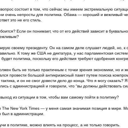
 вопрос состоит в том, что сейчас мы имеем экстремальную ситу
они очень непросты для политика. Обама — хороший и вежливый чел
твет это не его стиль.
боится? Если он понимает, что от его действий зависит в буквальн
вежливым?
ирую своему президенту. Он на самом деле слушает людей, но, к с
равильно. К тому же США не диктатура, у нас парламентская систем
 будет политика, поскольку его действия требуют одобрения конгре
лжен быть не только практичным с точки зрения экономики, но и же
лся провести большой антикризисный пакет путем поиска компром
тактика, и он не смог довести дело до конца. Что я могу сказать? 
ались с администрацией и говорили, что “вы должны действовать си
выход из ситуации в том, чтобы вам самому пойти в политику?
 The New York Times — у меня самая значимая позиция в мире. Мой
я был в администрации.
учи в политике, можно влиять на процесс, а не только говорить.