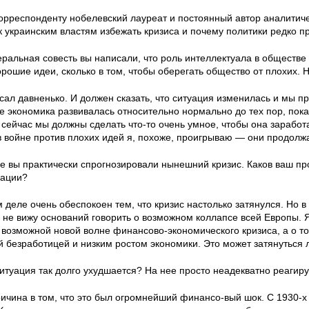
орреспонденту нобелевский лауреат и постоянный автор аналитиче
ак украинским властям избежать кризиса и почему политики редко п
еральная совесть вы написали, что роль интеллектуала в обществе 
орошие идеи, сколько в том, чтобы оберегать общество от плохих. 
сал давненько. И должен сказать, что ситуация изменилась и мы п
 экономика развивалась относительно нормально до тех пор, пока к
 сейчас мы должны сделать что-то очень умное, чтобы она заработ
 в войне против плохих идей я, похоже, проигрываю — они продолж
иге вы практически спрогнозировали нынешний кризис. Каков ваш п
уации?
 деле очень обеспокоен тем, что кризис настолько затянулся. Но 
 не вижу оснований говорить о возможном коллапсе всей Европы. Я 
о возможной новой волне финансово-экономического кризиса, а о то
й безработицей и низким ростом экономики. Это может затянуться л
ситуация так долго ухудшается? На нее просто неадекватно реагир
ичина в том, что это был огромнейший финансо-вый шок. С 1930-х