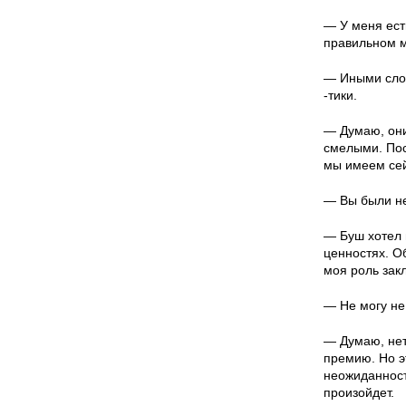
— У меня ест
правильном м
— Иными слов
-тики.
— Думаю, они
смелыми. Пос
мы имеем сей
— Вы были н
— Буш хотел 
ценностях. О
моя роль закл
— Не могу не
— Думаю, нет
премию. Но э
неожиданност
произойдет.