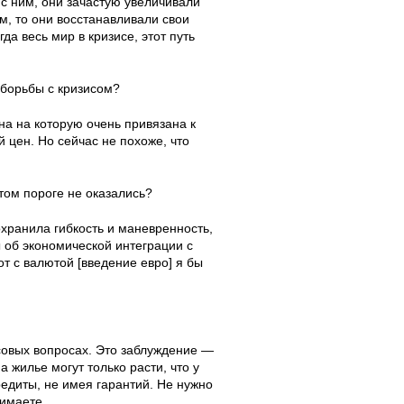
 с ним, они зачастую увеличивали
м, то они восстанавливали свои
гда весь мир в кризисе, этот путь
е борьбы с кризисом?
на на которую очень привязана к
 цен. Но сейчас не похоже, что
этом пороге не оказались?
хранила гибкость и маневренность,
 об экономической интеграции с
т с валютой [введение евро] я бы
совых вопросах. Это заблуждение —
 жилье могут только расти, что у
кредиты, не имея гарантий. Не нужно
нимаете.