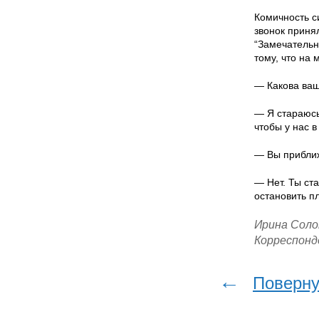
Комичность си
звонок принял
“Замечательн
тому, что на 
— Какова ваш
— Я стараюсь
чтобы у нас в
— Вы приближ
— Нет. Ты ст
остановить п
Ирина Соло
Корреспонд
←
Поверну