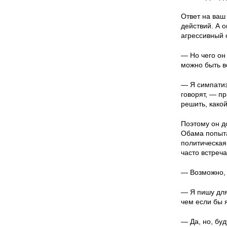
Ответ на ваш
действий. А 
агрессивный о
— Но чего он 
можно быть 
— Я симпатиз
говорят, — п
решить, какой
Поэтому он до
Обама попыта
политическая 
часто встреч
— Возможно, 
— Я пишу для
чем если бы 
— Да, но, буд