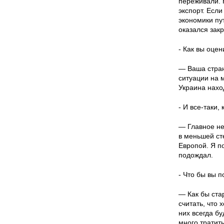
переживали. 
экспорт. Есл
экономики пут
оказался зак
- Как вы оцен
— Ваша стран
ситуации на м
Украина наход
- И все-таки,
— Главное не
в меньшей ст
Европой. Я п
подождал.
- Что бы вы 
— Как бы ста
считать, что 
них всегда бу
много тратить