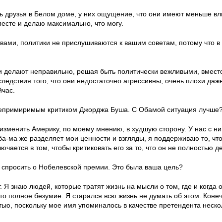
ь друзья в Белом доме, у них ощущение, что они имеют меньше вли
есте и делаю максимально, что могу.
ами, политики не прислушиваются к вашим советам, потому что в
 делают неправильно, решая быть политически вежливыми, вместо
ледствия того, что они недостаточно агрессивны, очень плохи даже
час.
епримиримым критиком Джорджа Буша. С Обамой ситуация лучше
изменить Америку, по моему мнению, в худшую сторону. У нас с 
ба-ма же разделяет мои ценности и взгляды, я поддерживаю то, что
ючается в том, чтобы критиковать его за то, что он не полностью д
 спросить о Нобелевской премии. Это была ваша цель?
. Я знаю людей, которые тратят жизнь на мысли о том, где и когд
то полное безумие. Я старался всю жизнь не думать об этом. Коне
ью, поскольку мое имя упоминалось в качестве претендента несколь