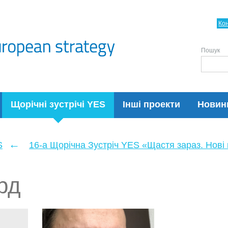
Ко
Пошук
Щорічні зустрічі YES
Інші проекти
Новин
←
S
16-а Щорічна Зустріч YES «Щастя зараз. Нові п
рд