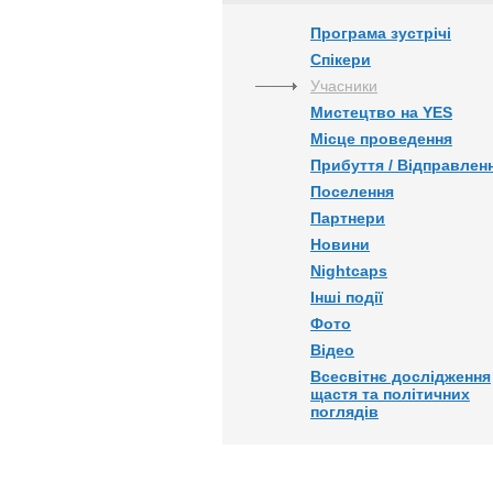
Програма зустрічі
Спікери
Учасники
Мистецтво на YES
Місце проведення
Прибуття / Відправлен
Поселення
Партнери
Новини
Nightcaps
Інші події
Фото
Відео
Всесвітнє дослідження
щастя та політичних
поглядів