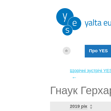
Про YES
Щорічні зустрічі YE
←
Гнаук Герха
2019 рік