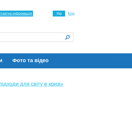
нтактна інформація
Укр
Eng
и
Фото та відео
ідходи для світу в кризі»