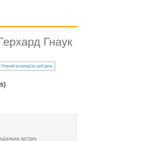
Герхард Гнаук
Повний розклад на цей день
s)
еціальна зустріч