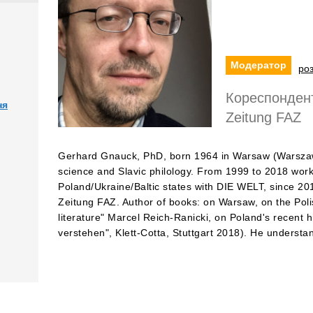
Модератор
роз
Кореспондент 
ня
Zeitung FAZ
Gerhard Gnauck, PhD, born 1964 in Warsaw (Warszawa)
science and Slavic philology. From 1999 to 2018 wor
Poland/Ukraine/Baltic states with DIE WELT, since 20
Zeitung FAZ. Author of books: on Warsaw, on the Po
literature" Marcel Reich-Ranicki, on Poland's recent h
verstehen", Klett-Cotta, Stuttgart 2018). He underst