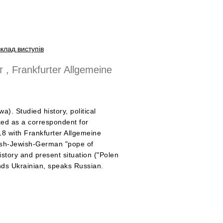
клад виступів
, Frankfurter Allgemeine
. Studied history, political
ked as a correspondent for
18 with Frankfurter Allgemeine
lish-Jewish-German "pope of
istory and present situation ("Polen
ands Ukrainian, speaks Russian.