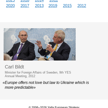
2025
2018
2014
2011
2020
2017
2013
2019
2015
2012
Carl Bildt
Minister for Foreign Affairs of Sweden, 9th YES
Annual Meeting, 2012
«Europe offers not love but law to Ukraine which is
more predictable»
© 2006–2026 Yalta European Strategy