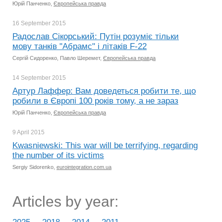
Юрій Панченко,
Європейська правда
16 September
2015
Радослав Сікорський: Путін розуміє тільки
мову танків "Абрамс" і літаків F-22
Сергій Сидоренко, Павло Шеремет,
Європейська правда
14 September
2015
Артур Лаффер: Вам доведеться робити те, що
робили в Європі 100 років тому, а не зараз
Юрій Панченко,
Європейська правда
9 April
2015
Kwasniewski: This war will be terrifying, regarding
the number of its victims
Sergiy Sidorenko,
eurointegration.com.ua
Articles by year: