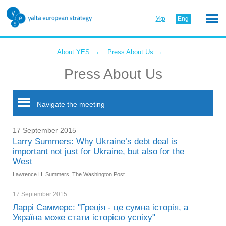
Укр
Eng
←
←
About YES
Press About Us
Press About Us
Navigate the meeting
17 September 2015
Larry Summers: Why Ukraine’s debt deal is
important not just for Ukraine, but also for the
West
Lawrence H. Summers,
The Washington Post
17 September
2015
Ларрі Саммерс: "Греція - це сумна історія, а
Україна може стати історією успіху"