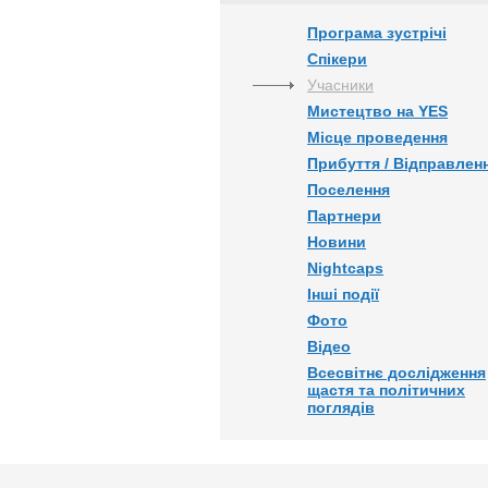
Програма зустрічі
Спікери
Учасники
Мистецтво на YES
Місце проведення
Прибуття / Відправлен
Поселення
Партнери
Новини
Nightcaps
Інші події
Фото
Відео
Всесвітнє дослідження
щастя та політичних
поглядів