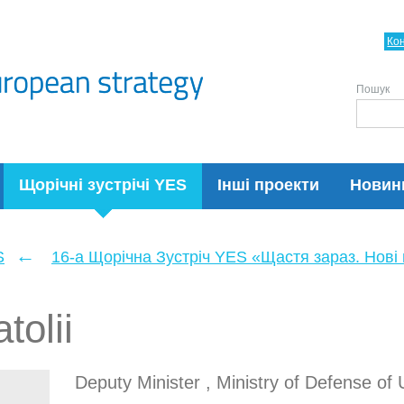
Ко
Пошук
Щорічні зустрічі YES
Інші проекти
Новин
←
S
16-а Щорічна Зустріч YES «Щастя зараз. Нові п
tolii
Deputy Minister , Ministry of Defense of 