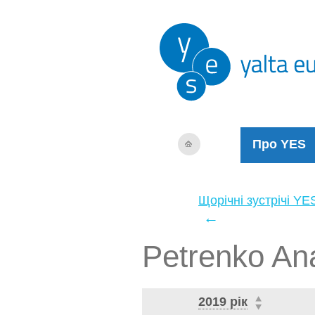
Про YES
Щорічні зустрічі YE
←
Petrenko Ana
2019 рік