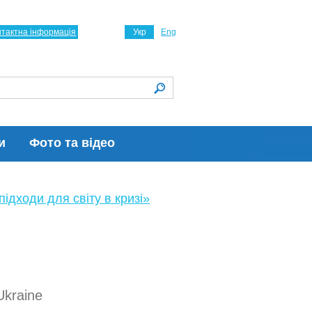
нтактна інформація
Укр
Eng
и
Фото та відео
ідходи для світу в кризі»
Ukraine