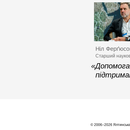
Ніл Ферґюсо
Старший науков
«Допомога 
підтриман
© 2006–2026 Ялтинська