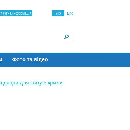
нтактна інформація
Укр
Eng
и
Фото та відео
ідходи для світу в кризі»