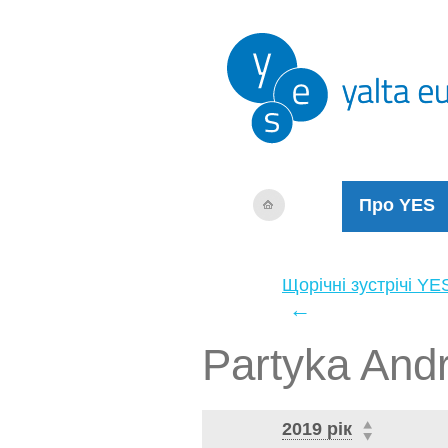
Про YES
Щорічні зустрічі YE
←
Partyka Andr
2019 рік