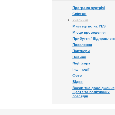
Програма зустрічі
Спікери
Учасники
Мистецтво на YES
Місце проведення
Прибуття / Відправлен
Поселення
Партнери
Новини
Nightcaps
Інші події
Фото
Відео
Всесвітнє дослідження
щастя та політичних
поглядів