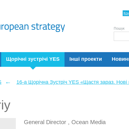
Ко
Пошук
Щорічні зустрічі YES
Інші проекти
Новин
←
S
16-а Щорічна Зустріч YES «Щастя зараз. Нові п
iy
General Director , Ocean Media