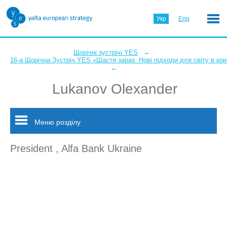
Укр
Eng
←
Щорічні зустрічі YES
16-а Щорічна Зустріч YES «Щастя зараз. Нові підходи для світу в кри
←
Lukanov Olexander
Меню розділу
President , Alfa Bank Ukraine