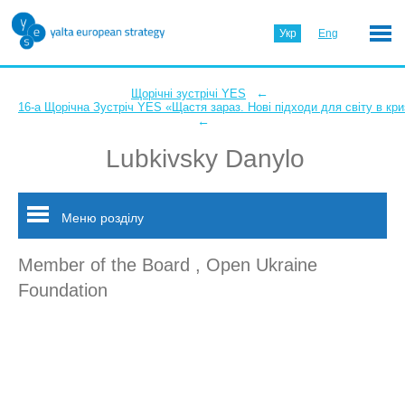
Укр
Eng
←
Щорічні зустрічі YES
16-а Щорічна Зустріч YES «Щастя зараз. Нові підходи для світу в кри
←
Lubkivsky Danylo
Меню розділу
Member of the Board , Open Ukraine
Foundation