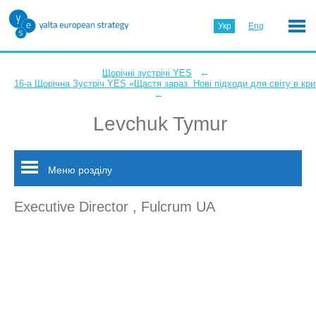
Укр
Eng
←
Щорічні зустрічі YES
16-а Щорічна Зустріч YES «Щастя зараз. Нові підходи для світу в кри
←
Levchuk Tymur
Меню розділу
Executive Director , Fulcrum UA