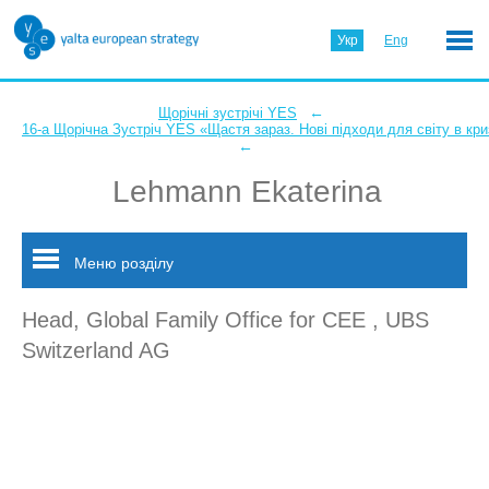
Укр
Eng
←
Щорічні зустрічі YES
16-а Щорічна Зустріч YES «Щастя зараз. Нові підходи для світу в кри
←
Lehmann Ekaterina
Меню розділу
Head, Global Family Office for CEE , UBS
Switzerland AG