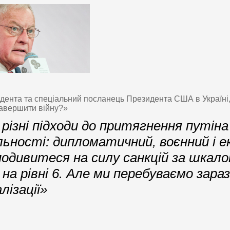
дента та спеціальний посланець Президента США в Україні,
авершити війну?»
 різні підходи до притягнення путіна
льності: дипломатичний, воєнний і е
одивитеся на силу санкцій за шкалою
 на рівні 6. Але ми перебуваємо зараз 
алізації»