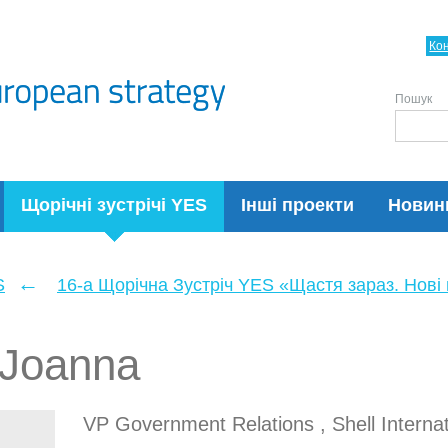
Ко
Пошук
Щорічні зустрічі YES
Інші проекти
Новин
←
S
16-а Щорічна Зустріч YES «Щастя зараз. Нові п
 Joanna
VP Government Relations , Shell Internat