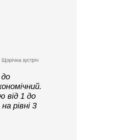
 Щорічна зустріч
 до
кономічний.
 від 1 до
на рівні 3