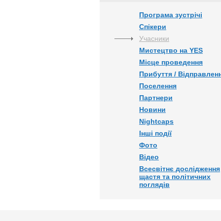
Програма зустрічі
Спікери
Учасники
Мистецтво на YES
Місце проведення
Прибуття / Відправлен
Поселення
Партнери
Новини
Nightcaps
Інші події
Фото
Відео
Всесвітнє дослідження
щастя та політичних
поглядів