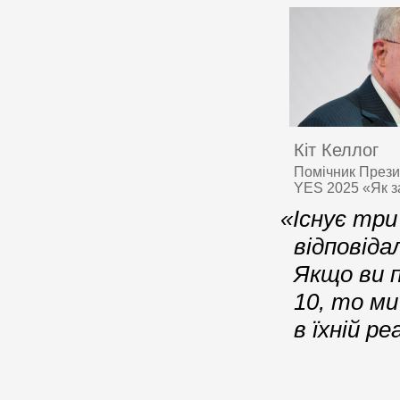
Кіт Келлог
Помічник Прези
YES 2025 «Як з
«Існує три
відповіда
Якщо ви п
10, то ми
в їхній ре