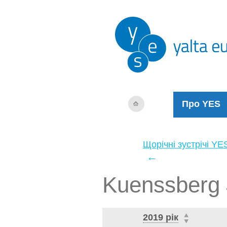
Про YES
Щорічні зустрічі YE
←
Kuenssberg
2019 рік