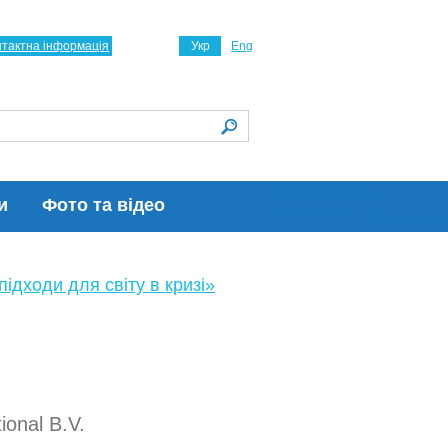
нтактна інформація
Укр
Eng
и
Фото та відео
ідходи для світу в кризі»
ional B.V.