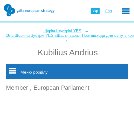
Укр
Eng
←
Щорічні зустрічі YES
16-а Щорічна Зустріч YES «Щастя зараз. Нові підходи для світу в кри
←
Kubilius Andrius
Меню розділу
Member , European Parliament