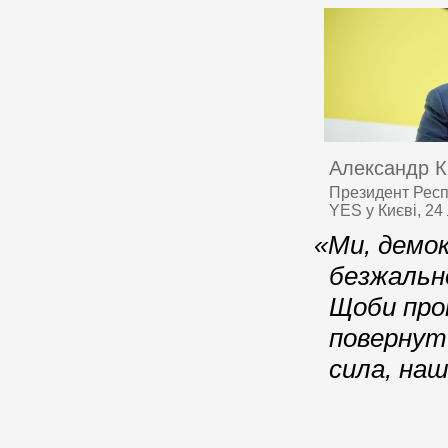
Александр К
Президент Респ
YES у Києві, 24
«Ми, демок
безжально
Щоби про
повернути
сила, наш