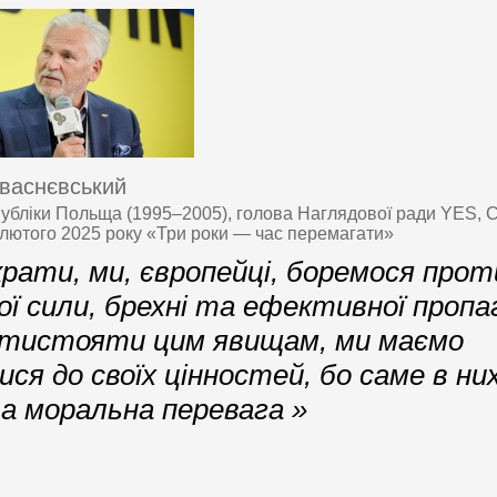
васнєвський
убліки Польща (1995–2005), голова Наглядової ради YES, С
 лютого 2025 року «Три роки — час перемагати»
рати, ми, європейці, боремося прот
ї сили, брехні та ефективної пропа
тистояти цим явищам, ми маємо
ся до своїх цінностей, бо саме в ни
а моральна перевага »