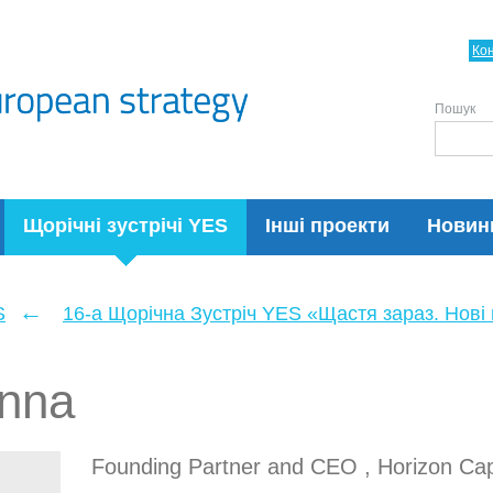
Ко
Пошук
Щорічні зустрічі YES
Інші проекти
Новин
←
S
16-а Щорічна Зустріч YES «Щастя зараз. Нові п
enna
Founding Partner and CEO , Horizon Cap