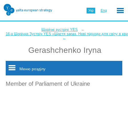
Укр
Eng
←
Щорічні зустрічі YES
16-а Щорічна Зустріч YES «Щастя зараз. Нові підходи для світу в кри
←
Gerashchenko Iryna
Меню розділу
Member of Parliament of Ukraine