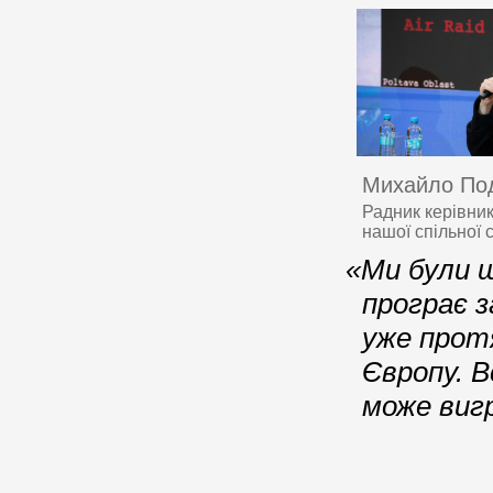
Михайло По
Радник керівник
нашої спільної
«Ми були ш
програє з
уже прот
Європу. В
може вигр