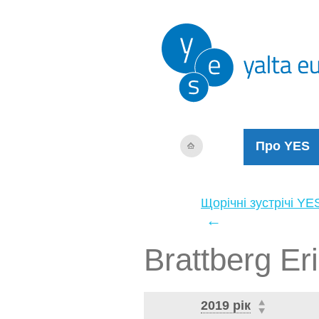
Про YES
Щорічні зустрічі YE
←
Brattberg Er
2019 рік