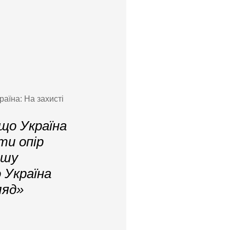
аїна: На захисті
 що Україна
ти опір
ншу
 Україна
ляд»