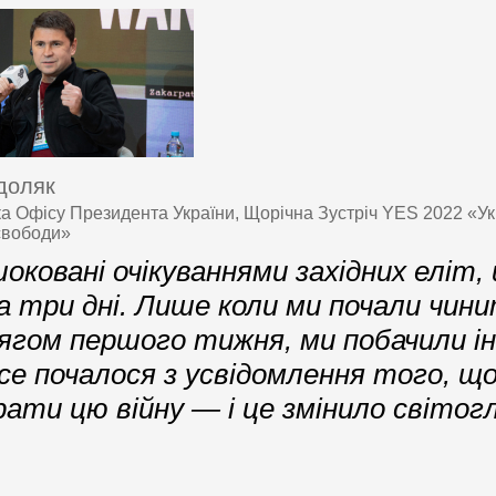
доляк
а Офісу Президента України, Щорічна Зустріч YES 2022 «Укр
 свободи»
оковані очікуваннями західних еліт,
а три дні. Лише коли ми почали чини
ягом першого тижня, ми побачили і
се почалося з усвідомлення того, що
ати цю війну — і це змінило світог