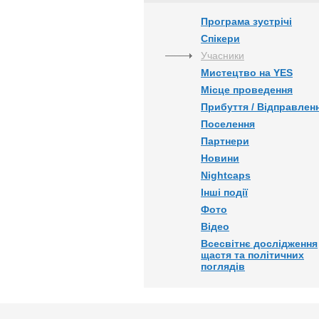
Програма зустрічі
Спікери
Учасники
Мистецтво на YES
Місце проведення
Прибуття / Відправлен
Поселення
Партнери
Новини
Nightcaps
Інші події
Фото
Відео
Всесвітнє дослідження
щастя та політичних
поглядів