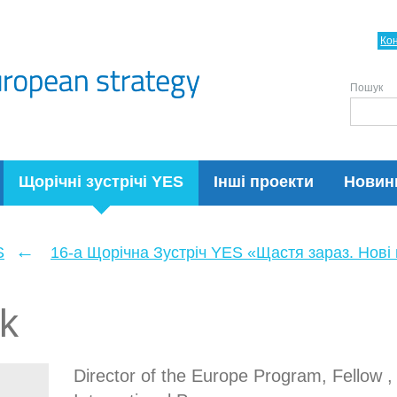
Ко
Пошук
Щорічні зустрічі YES
Інші проекти
Новин
←
S
16-а Щорічна Зустріч YES «Щастя зараз. Нові п
ik
Director of the Europe Program, Fellow 