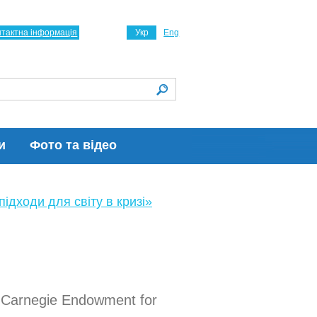
нтактна інформація
Укр
Eng
и
Фото та відео
ідходи для світу в кризі»
, Carnegie Endowment for