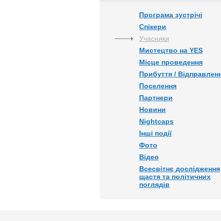
Програма зустрічі
Спікери
Учасники
Мистецтво на YES
Місце проведення
Прибуття / Відправлен
Поселення
Партнери
Новини
Nightcaps
Інші події
Фото
Відео
Всесвітнє дослідження
щастя та політичних
поглядів