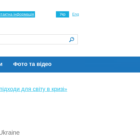
нтактна інформація
Укр
Eng
и
Фото та відео
ідходи для світу в кризі»
 Ukraine