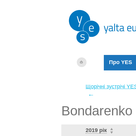
Про YES
Щорічні зустрічі YE
←
Bondarenko 
2019 рік