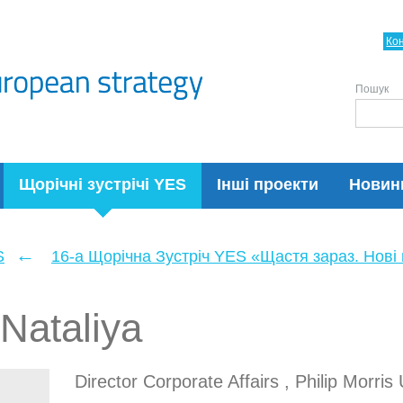
Ко
Пошук
Щорічні зустрічі YES
Інші проекти
Новин
←
S
16-а Щорічна Зустріч YES «Щастя зараз. Нові п
Nataliya
Director Corporate Affairs , Philip Morris