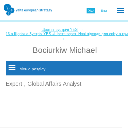
Укр
Eng
←
Щорічні зустрічі YES
16-а Щорічна Зустріч YES «Щастя зараз. Нові підходи для світу в кри
←
Bociurkiw Michael
Меню розділу
Expert , Global Affairs Analyst