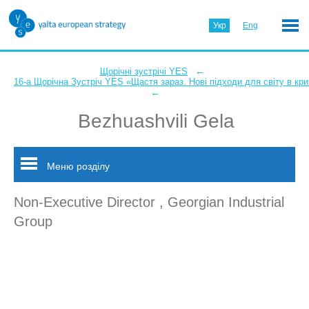
Укр
Eng
←
Щорічні зустрічі YES
16-а Щорічна Зустріч YES «Щастя зараз. Нові підходи для світу в кри
←
Bezhuashvili Gela
Меню розділу
Non-Executive Director , Georgian Industrial
Group