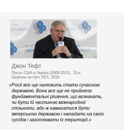
Джон Тефт
Посол США в Україні (2009-2013) , 15-а
Щорічна зустріч YES, 2018
«Росії все ще належить стати сучасною
державою. Вона все ще не прийняла
фундаментальні рішення, що визначать,
чи бути їй частиною міжнародної
спільноти, або ж намагатися бути
імперською державою і нападати на своїх
сусідів і захоплювати їх території.»