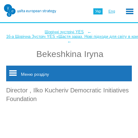
Укр
Eng
←
Щорічні зустрічі YES
16-а Щорічна Зустріч YES «Щастя зараз. Нові підходи для світу в кри
←
Bekeshkina Iryna
Меню розділу
Director , Ilko Kucheriv Democratic Initiatives
Foundation