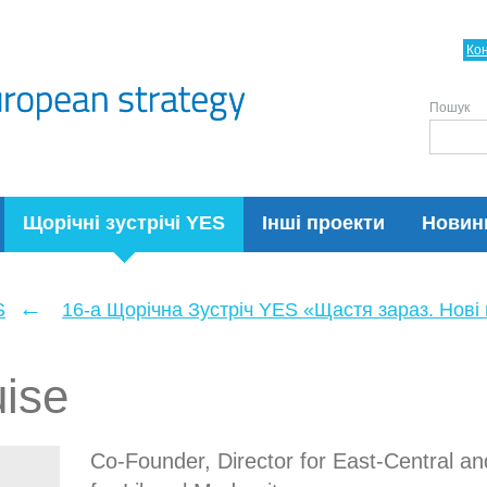
Ко
Пошук
Щорічні зустрічі YES
Інші проекти
Новин
←
S
16-а Щорічна Зустріч YES «Щастя зараз. Нові п
uise
Co-Founder, Director for East-Central a