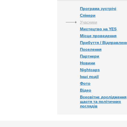
Програма зустрічі
Спікери
Учасники
Мистецтво на YES
Місце проведення
Прибуття / Відправлен
Поселення
Партнери
Новини
Nightcaps
Інші події
Фото
Відео
Всесвітнє дослідження
щастя та політичних
поглядів