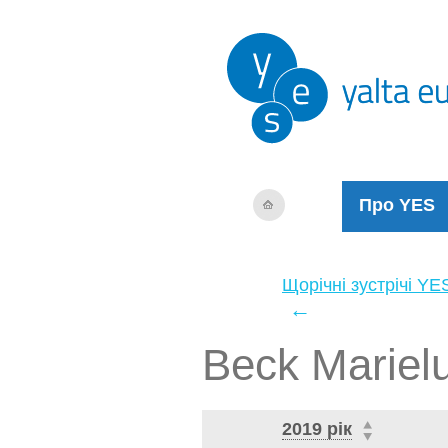
Про YES
Щорічні зустрічі YE
←
Beck Mariel
2019 рік