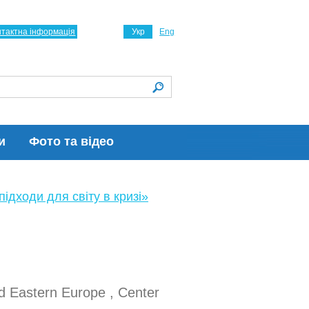
нтактна інформація
Укр
Eng
и
Фото та відео
ідходи для світу в кризі»
nd Eastern Europe , Center