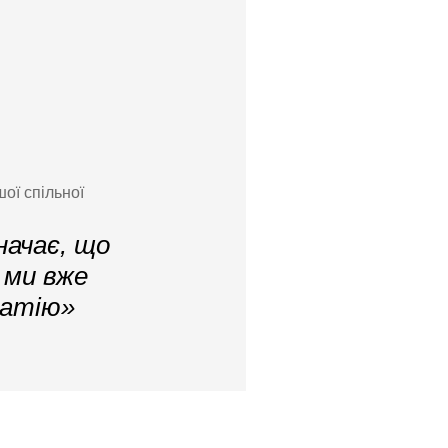
ої спільної
начає, що
 ми вже
ратію»