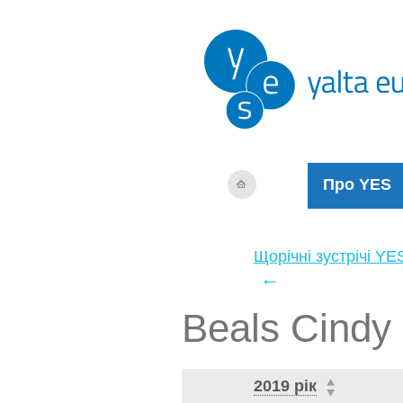
Про YES
Щорічні зустрічі YE
←
Beals Cindy
2019 рік