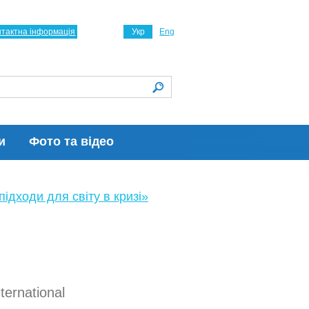
нтактна інформація
Укр
Eng
и
Фото та відео
ідходи для світу в кризі»
ternational