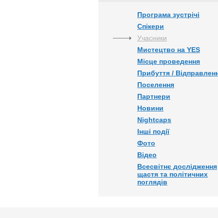
Програма зустрічі
Спікери
Учасники
Мистецтво на YES
Місце проведення
Прибуття / Відправлен
Поселення
Партнери
Новини
Nightcaps
Інші події
Фото
Відео
Всесвітнє дослідження
щастя та політичних
поглядів