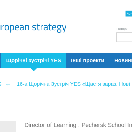
Ко
Пошук
Щорічні зустрічі YES
Інші проекти
Новин
←
S
16-а Щорічна Зустріч YES «Щастя зараз. Нові п
Director of Learning , Pechersk School In