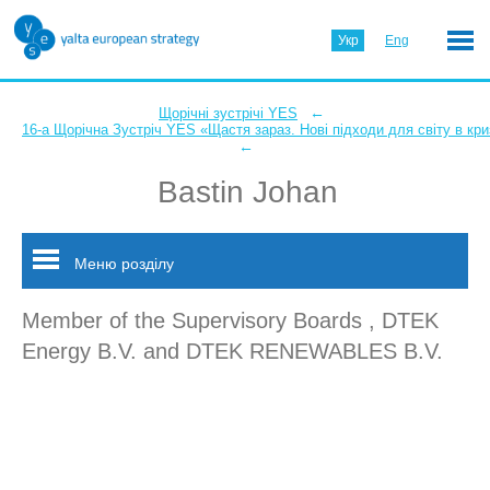
Укр
Eng
←
Щорічні зустрічі YES
16-а Щорічна Зустріч YES «Щастя зараз. Нові підходи для світу в кри
←
Bastin Johan
Меню розділу
Member of the Supervisory Boards , DTEK
Energy B.V. and DTEK RENEWABLES B.V.