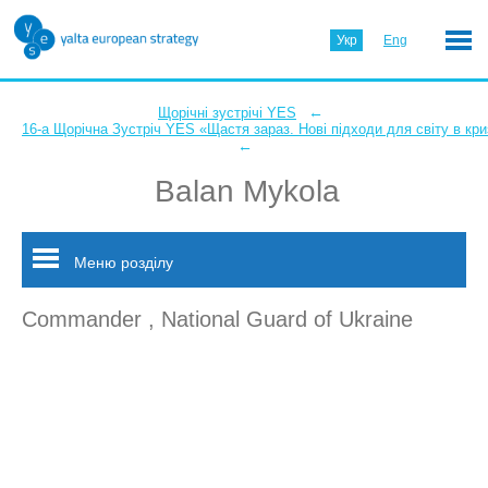
Укр
Eng
←
Щорічні зустрічі YES
16-а Щорічна Зустріч YES «Щастя зараз. Нові підходи для світу в кри
←
Balan Mykola
Меню розділу
Commander , National Guard of Ukraine